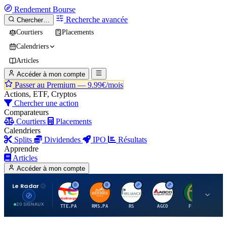
Rendement
Bourse
Recherche avancée
Chercher…
Courtiers
Placements
Calendriers
Articles
Accéder à mon compte
Passer au Premium —
9.99€/mois
Actions, ETF, Cryptos
Chercher une action
Comparateurs
Courtiers
Placements
Calendriers
Splits
Dividendes
IPO
Résultats
Apprendre
Articles
Accéder à mon compte
Le Radar
T
H
R
A
F
20 SIGNAUX
TTE.PA
RMS.PA
RS
AGCO
FCFS
MC