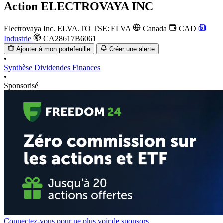
Action
ELECTROVAYA INC
Electrovaya Inc.
ELVA.TO
TSE: ELVA
Canada
CAD
Industrie
CA28617B6061
Ajouter à mon portefeuille
Créer une alerte
•
Synthèse
Dividendes
Finances
•
Sponsorisé
Connectez-vous pour ne plus voir de sponsors