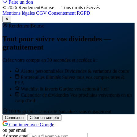
Faire un don
© 2026 RendementBourse — Tous droits réservés
Mentions légales
CGV
Consentement RGPD
Rendement
Bourse
Tout pour suivre vos dividendes —
gratuitement
Créez votre compte en 30 secondes et accédez à :
Alertes personnalisées
Dividendes & variations de cours
Portefeuilles illimités
Suivez tous vos comptes titres &
PEA
Watchlist & favoris
Gardez vos actions à l'œil
Calendrier de dividendes
Vos prochains versements en un
coup d'œil
100 % gratuit · sans carte bancaire · sans engagement
Connexion
Créer un compte
Continuer avec Google
ou par email
Adresse email