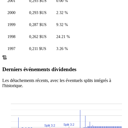
2001
0,293 $US
0.00 %
2000
0,293 $US
2.32 %
1999
0,287 $US
9.32 %
1998
0,262 $US
24.21 %
1997
0,211 $US
3.26 %
Derniers événements dividendes
Les détachements récents, avec les éventuels splits intégrés à
l'historique.
Split 3:2
Split 3:2