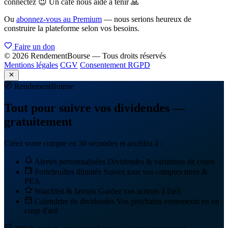
connectez 😉 Un café nous aide à tenir 🙏
Ou
abonnez-vous au Premium
— nous serions heureux de
construire la plateforme selon vos besoins.
Faire un don
© 2026 RendementBourse — Tous droits réservés
Mentions légales
CGV
Consentement RGPD
Rendement
Bourse
Tout pour suivre vos dividendes —
gratuitement
Créez votre compte en 30 secondes et accédez à :
Alertes personnalisées
Dividendes & variations de cours
Portefeuilles illimités
Suivez tous vos comptes titres &
PEA
Watchlist & favoris
Gardez vos actions à l'œil
Calendrier de dividendes
Vos prochains versements en un
coup d'œil