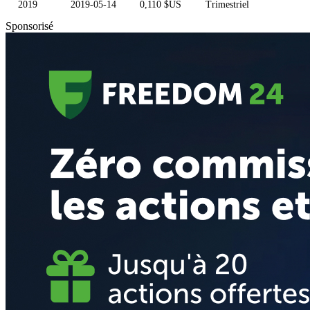
2019
2019-05-14
0,110 $US
Trimestriel
Sponsorisé