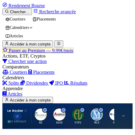
Rendement
Bourse
Recherche avancée
Chercher…
Courtiers
Placements
Calendriers
Articles
Accéder à mon compte
Passer au Premium —
9.99€/mois
Actions, ETF, Cryptos
Chercher une action
Comparateurs
Courtiers
Placements
Calendriers
Splits
Dividendes
IPO
Résultats
Apprendre
Articles
Accéder à mon compte
Le Radar
R
A
F
M
A
20 SIGNAUX
RS
AGCO
FCFS
MCO
AIT
LL