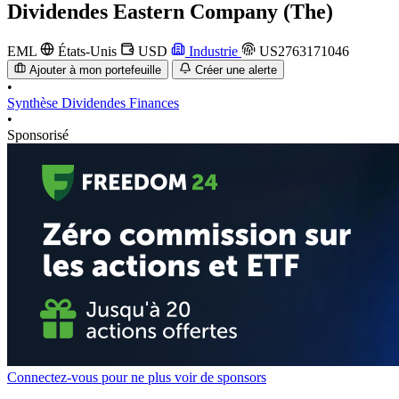
Dividendes
Eastern Company (The)
EML
États-Unis
USD
Industrie
US2763171046
Ajouter à mon portefeuille
Créer une alerte
•
Synthèse
Dividendes
Finances
•
Sponsorisé
Connectez-vous pour ne plus voir de sponsors