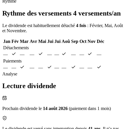
Rythme
Rythme des versements
4 versements/an
Le dividende est habituellement détaché
4 fois
: Février, Mai, Août
et Novembre.
Jan
Fév
Mar
Avr
Mai
Jui
Jui
Aoû
Sep
Oct
Nov
Déc
Détachements
—
—
—
—
—
—
—
—
Paiements
—
—
—
—
—
—
—
—
Analyse
Lecture dividende
Prochain dividende le
14 août 2026
(paiement dans 1 mois)
Le dividende est versé sans interruption depuis
41 ans
. Il n'a pas