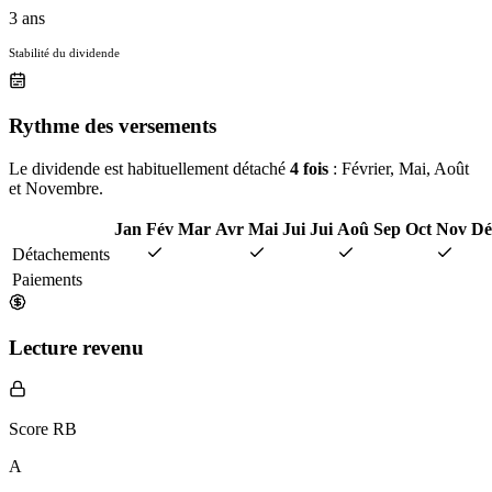
3 ans
Stabilité du dividende
Rythme des versements
Le dividende est habituellement détaché
4 fois
: Février, Mai, Août
et Novembre.
Jan
Fév
Mar
Avr
Mai
Jui
Jui
Aoû
Sep
Oct
Nov
Dé
Détachements
Paiements
Lecture revenu
Score RB
A