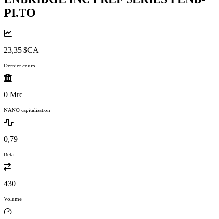
PI.TO
23,35 $CA
Dernier cours
0 Mrd
NANO capitalisation
0,79
Beta
430
Volume