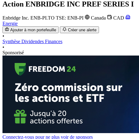
Action
ENBRIDGE INC PREF SERIES I
Enbridge Inc.
ENB-PI.TO
TSE: ENB-PI
Canada
CAD
Energie
Ajouter à mon portefeuille
Créer une alerte
•
Synthèse
Dividendes
Finances
•
Sponsorisé
Connectez-vous pour ne plus voir de sponsors