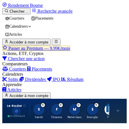
Rendement
Bourse
Recherche avancée
Chercher…
Courtiers
Placements
Calendriers
Articles
Accéder à mon compte
Passer au Premium —
9.99€/mois
Actions, ETF, Cryptos
Chercher une action
Comparateurs
Courtiers
Placements
Calendriers
Splits
Dividendes
IPO
Résultats
Apprendre
Articles
Accéder à mon compte
Le Radar
S
F
M
E
T
20 SIGNAUX
Santé
Finance
Matériaux
Energie
TTWO
MT.