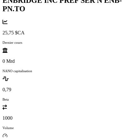
ENBRIDGE INC PREF SER N
ENB-
PN.TO
25,75 $CA
Dernier cours
0 Mrd
NANO capitalisation
0,79
Beta
1000
Volume