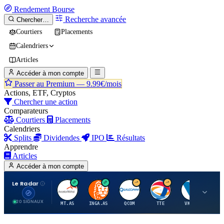
Rendement
Bourse
Recherche avancée
Chercher…
Courtiers
Placements
Calendriers
Articles
Accéder à mon compte
Passer au Premium —
9.99€/mois
Actions, ETF, Cryptos
Chercher une action
Comparateurs
Courtiers
Placements
Calendriers
Splits
Dividendes
IPO
Résultats
Apprendre
Articles
Accéder à mon compte
Le Radar
A
I
Q
T
V
20 SIGNAUX
MT.AS
INGA.AS
QCOM
TTE
VK.PA
ME