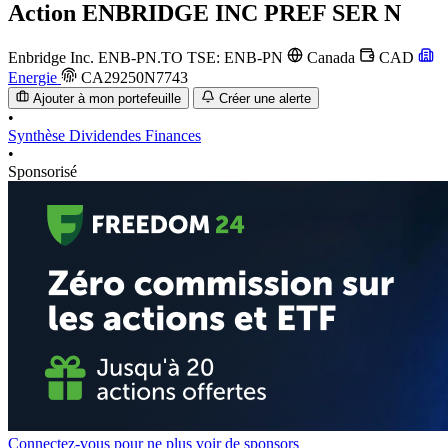
Action
ENBRIDGE INC PREF SER N
Enbridge Inc.
ENB-PN.TO
TSE: ENB-PN
Canada
CAD
Energie
CA29250N7743
Ajouter à mon portefeuille
Créer une alerte
•
Synthèse
Dividendes
Finances
•
Sponsorisé
Connectez-vous pour ne plus voir de sponsors