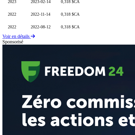
2023
2023-02-14
0,318 $CA
2022
2022-11-14
0,318 $CA
2022
2022-08-12
0,318 $CA
Voir en détails
Sponsorisé