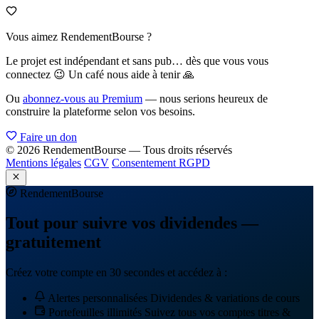
Vous aimez RendementBourse ?
Le projet est indépendant et sans pub… dès que vous vous
connectez 😉 Un café nous aide à tenir 🙏
Ou
abonnez-vous au Premium
— nous serions heureux de
construire la plateforme selon vos besoins.
Faire un don
© 2026 RendementBourse — Tous droits réservés
Mentions légales
CGV
Consentement RGPD
Rendement
Bourse
Tout pour suivre vos dividendes —
gratuitement
Créez votre compte en 30 secondes et accédez à :
Alertes personnalisées
Dividendes & variations de cours
Portefeuilles illimités
Suivez tous vos comptes titres &