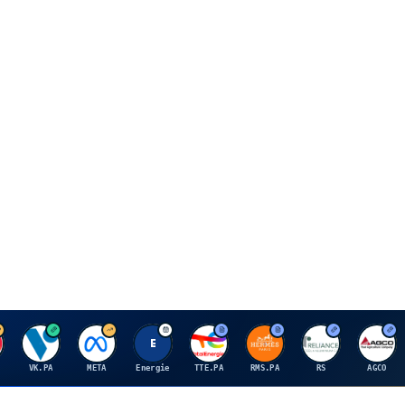
V
M
E
T
H
R
A
VK.PA
META
Energie
TTE.PA
RMS.PA
RS
AGCO