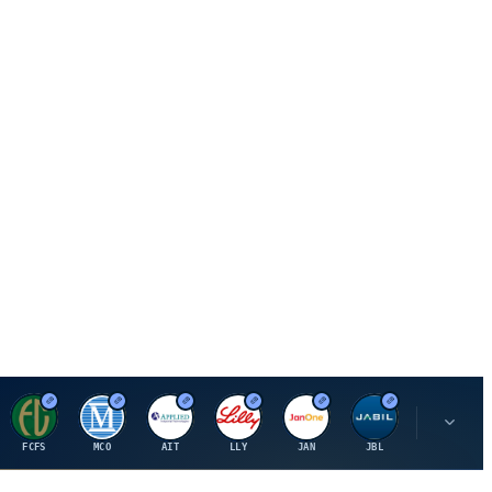
F
M
A
E
J
J
P
FCFS
MCO
AIT
LLY
JAN
JBL
PSHZF