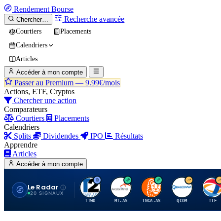
Rendement
Bourse
Recherche avancée
Chercher…
Courtiers
Placements
Calendriers
Articles
Accéder à mon compte
Passer au Premium —
9.99€/mois
Actions, ETF, Cryptos
Chercher une action
Comparateurs
Courtiers
Placements
Calendriers
Splits
Dividendes
IPO
Résultats
Apprendre
Articles
Accéder à mon compte
Le Radar
T
A
I
Q
T
20 SIGNAUX
TTWO
MT.AS
INGA.AS
QCOM
TTE