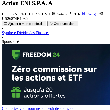
Action
ENI S.P.A. A
Eni S.p.A.
ENI1.F
FRA: ENI1
Autres
EUR
Energie
US26874R1086
Ajouter à mon portefeuille
Créer une alerte
•
Synthèse
Dividendes
Finances
•
Sponsorisé
Connectez-vous pour ne plus voir de sponsors