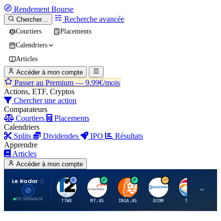
Rendement
Bourse
Recherche avancée
Chercher…
Courtiers
Placements
Calendriers
Articles
Accéder à mon compte
Passer au Premium —
9.99€/mois
Actions, ETF, Cryptos
Chercher une action
Comparateurs
Courtiers
Placements
Calendriers
Splits
Dividendes
IPO
Résultats
Apprendre
Articles
Accéder à mon compte
Le Radar
T
A
I
Q
T
20 SIGNAUX
TTWO
MT.AS
INGA.AS
QCOM
TTE
VK.