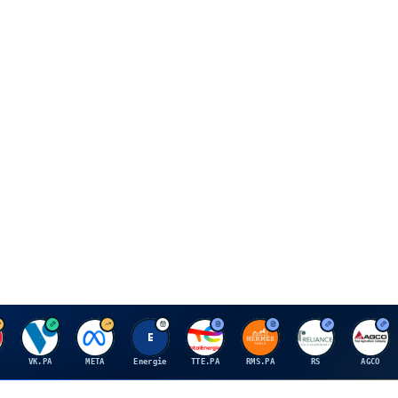
V
M
E
T
H
R
A
VK.PA
META
Energie
TTE.PA
RMS.PA
RS
AGCO