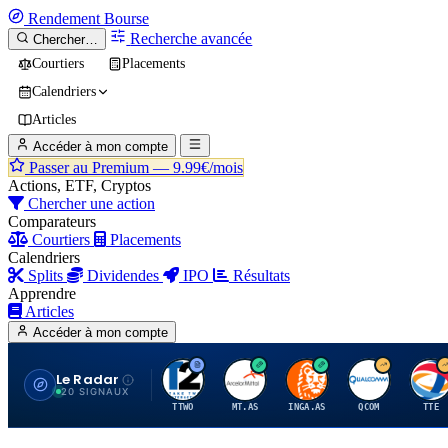
Rendement
Bourse
Recherche avancée
Chercher…
Courtiers
Placements
Calendriers
Articles
Accéder à mon compte
Passer au Premium —
9.99€/mois
Actions, ETF, Cryptos
Chercher une action
Comparateurs
Courtiers
Placements
Calendriers
Splits
Dividendes
IPO
Résultats
Apprendre
Articles
Accéder à mon compte
Le Radar
T
A
I
Q
T
20 SIGNAUX
TTWO
MT.AS
INGA.AS
QCOM
TTE