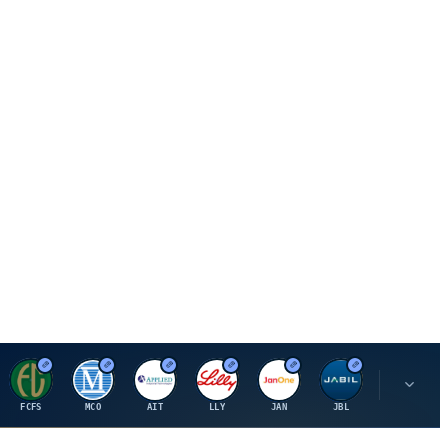
F
M
A
E
J
J
P
FCFS
MCO
AIT
LLY
JAN
JBL
PSHZF