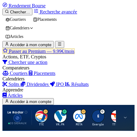
Rendement
Bourse
Recherche avancée
Chercher…
Courtiers
Placements
Calendriers
Articles
Accéder à mon compte
Passer au Premium —
9.99€/mois
Actions, ETF, Cryptos
Chercher une action
Comparateurs
Courtiers
Placements
Calendriers
Splits
Dividendes
IPO
Résultats
Apprendre
Articles
Accéder à mon compte
Le Radar
T
V
M
E
T
20 SIGNAUX
TTE
VK.PA
META
Energie
TTE.PA
RMS