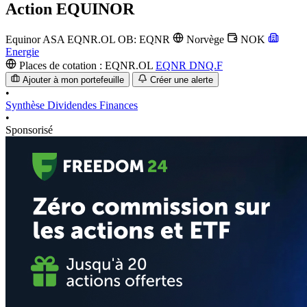
Action
EQUINOR
Equinor ASA
EQNR.OL
OB: EQNR
Norvège
NOK
Energie
Places de cotation :
EQNR.OL
EQNR
DNQ.F
Ajouter à mon portefeuille
Créer une alerte
•
Synthèse
Dividendes
Finances
•
Sponsorisé