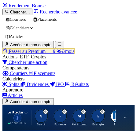
Rendement
Bourse
Recherche avancée
Chercher…
Courtiers
Placements
Calendriers
Articles
Accéder à mon compte
Passer au Premium —
9.99€/mois
Actions, ETF, Cryptos
Chercher une action
Comparateurs
Courtiers
Placements
Calendriers
Splits
Dividendes
IPO
Résultats
Apprendre
Articles
Accéder à mon compte
Le Radar
S
F
M
E
T
20 SIGNAUX
Santé
Finance
Matériaux
Energie
TTWO
MT.