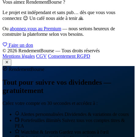
Vous aimez RendementBourse ?
Le projet est indépendant et sans pub… dès que vous vous
connectez 😉 Un café nous aide à tenir 🙏
Ou
abonnez-vous au Premium
— nous serions heureux de
construire la plateforme selon vos besoins.
Faire un don
© 2026 RendementBourse — Tous droits réservés
Mentions légales
CGV
Consentement RGPD
Rendement
Bourse
Tout pour suivre vos dividendes —
gratuitement
Créez votre compte en 30 secondes et accédez à :
Alertes personnalisées
Dividendes & variations de cours
Portefeuilles illimités
Suivez tous vos comptes titres &
PEA
Watchlist & favoris
Gardez vos actions à l'œil