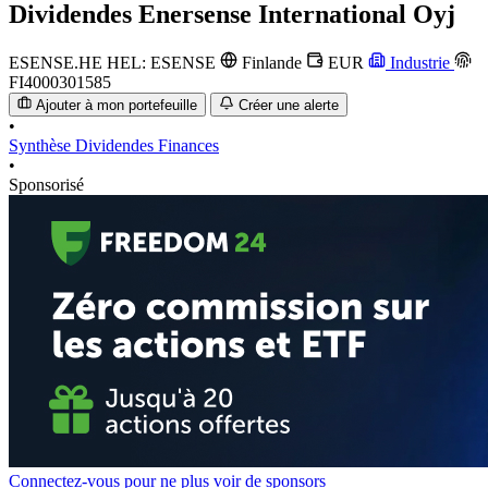
Dividendes
Enersense International Oyj
ESENSE.HE
HEL: ESENSE
Finlande
EUR
Industrie
FI4000301585
Ajouter à mon portefeuille
Créer une alerte
•
Synthèse
Dividendes
Finances
•
Sponsorisé
Connectez-vous pour ne plus voir de sponsors