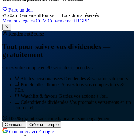
Faire un don
© 2026 RendementBourse — Tous droits réservés
Mentions légales
CGV
Consentement RGPD
Rendement
Bourse
Tout pour suivre vos dividendes —
gratuitement
Créez votre compte en 30 secondes et accédez à :
Alertes personnalisées
Dividendes & variations de cours
Portefeuilles illimités
Suivez tous vos comptes titres &
PEA
Watchlist & favoris
Gardez vos actions à l'œil
Calendrier de dividendes
Vos prochains versements en un
coup d'œil
100 % gratuit · sans carte bancaire · sans engagement
Connexion
Créer un compte
Continuer avec Google