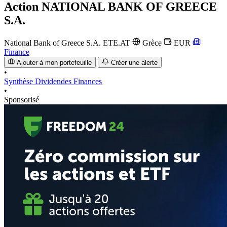
Action
NATIONAL BANK OF GREECE
S.A.
National Bank of Greece S.A.
ETE.AT
Grèce
EUR
Finance
Ajouter à mon portefeuille
Créer une alerte
•
Synthèse
Dividendes
Finances
•
Sponsorisé