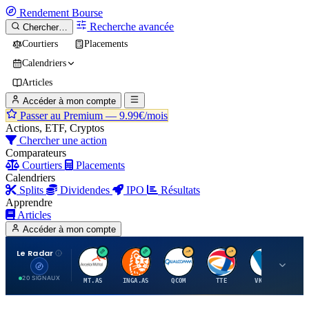
Rendement
Bourse
Recherche avancée
Chercher…
Courtiers
Placements
Calendriers
Articles
Accéder à mon compte
Passer au Premium —
9.99€/mois
Actions, ETF, Cryptos
Chercher une action
Comparateurs
Courtiers
Placements
Calendriers
Splits
Dividendes
IPO
Résultats
Apprendre
Articles
Accéder à mon compte
Le Radar
A
I
Q
T
V
20 SIGNAUX
MT.AS
INGA.AS
QCOM
TTE
VK.PA
ME