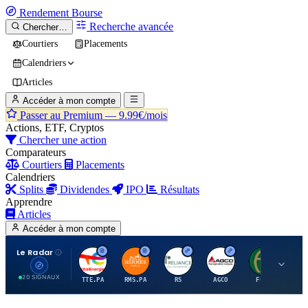
Rendement
Bourse
Recherche avancée
Chercher…
Courtiers
Placements
Calendriers
Articles
Accéder à mon compte
Passer au Premium —
9.99€/mois
Actions, ETF, Cryptos
Chercher une action
Comparateurs
Courtiers
Placements
Calendriers
Splits
Dividendes
IPO
Résultats
Apprendre
Articles
Accéder à mon compte
Le Radar
T
H
R
A
F
20 SIGNAUX
TTE.PA
RMS.PA
RS
AGCO
FCFS
MC