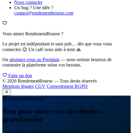
Nous contacter
Un bug ? Une idée ?
contact@rendementbourse.com
Vous aimez RendementBourse ?
Le projet est indépendant et sans pub… dès que vous vous
connectez 😉 Un café nous aide à tenir 🙏
Ou
abonnez-vous au Premium
— nous serions heureux de
construire la plateforme selon vos besoins.
Faire un don
© 2026 RendementBourse — Tous droits réservés
Mentions légales
CGV
Consentement RGPD
Rendement
Bourse
Tout pour suivre vos dividendes —
gratuitement
Créez votre compte en 30 secondes et accédez à :