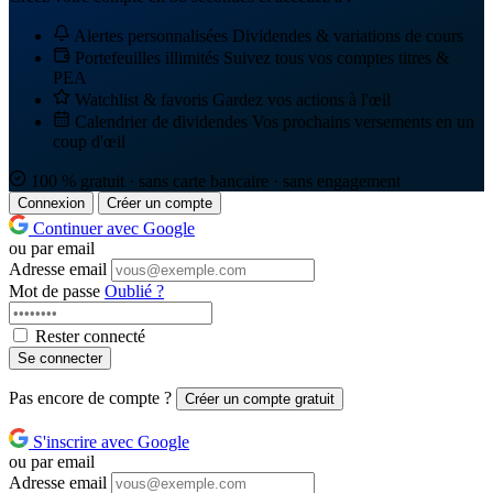
Alertes personnalisées
Dividendes & variations de cours
Portefeuilles illimités
Suivez tous vos comptes titres &
PEA
Watchlist & favoris
Gardez vos actions à l'œil
Calendrier de dividendes
Vos prochains versements en un
coup d'œil
100 % gratuit · sans carte bancaire · sans engagement
Connexion
Créer un compte
Continuer avec Google
ou par email
Adresse email
Mot de passe
Oublié ?
Rester connecté
Se connecter
Pas encore de compte ?
Créer un compte gratuit
S'inscrire avec Google
ou par email
Adresse email