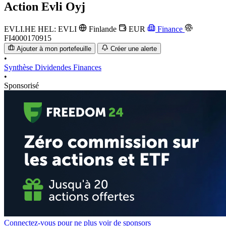
Action
Evli Oyj
EVLI.HE
HEL: EVLI
Finlande
EUR
Finance
FI4000170915
Ajouter à mon portefeuille
Créer une alerte
•
Synthèse
Dividendes
Finances
•
Sponsorisé
Connectez-vous pour ne plus voir de sponsors