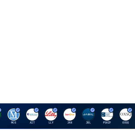
M
A
E
J
J
P
O
MCO
AIT
LLY
JAN
JBL
PSHZF
OXSQ