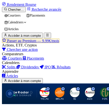
Rendement
Bourse
Recherche avancée
Chercher…
Courtiers
Placements
Calendriers
Articles
Accéder à mon compte
Passer au Premium —
9.99€/mois
Actions, ETF, Cryptos
Chercher une action
Comparateurs
Courtiers
Placements
Calendriers
Splits
Dividendes
IPO
Résultats
Apprendre
Articles
Accéder à mon compte
Le Radar
T
H
R
A
F
20 SIGNAUX
TTE.PA
RMS.PA
RS
AGCO
FCFS