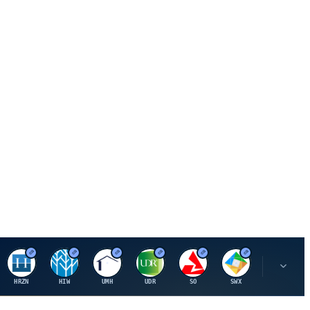
H
H
U
U
S
S
S
HRZN
HIW
UMH
UDR
SO
SWX
SIGI