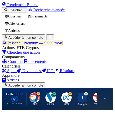
Rendement
Bourse
Recherche avancée
Chercher…
Courtiers
Placements
Calendriers
Articles
Accéder à mon compte
Passer au Premium —
9.99€/mois
Actions, ETF, Cryptos
Chercher une action
Comparateurs
Courtiers
Placements
Calendriers
Splits
Dividendes
IPO
Résultats
Apprendre
Articles
Accéder à mon compte
Le Radar
T
V
M
E
T
20 SIGNAUX
TTE
VK.PA
META
Energie
TTE.PA
RMS