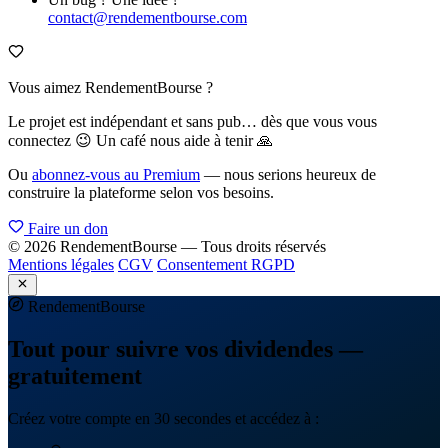
contact@rendementbourse.com
Vous aimez RendementBourse ?
Le projet est indépendant et sans pub… dès que vous vous
connectez 😉 Un café nous aide à tenir 🙏
Ou
abonnez-vous au Premium
— nous serions heureux de
construire la plateforme selon vos besoins.
Faire un don
© 2026 RendementBourse — Tous droits réservés
Mentions légales
CGV
Consentement RGPD
Rendement
Bourse
Tout pour suivre vos dividendes —
gratuitement
Créez votre compte en 30 secondes et accédez à :