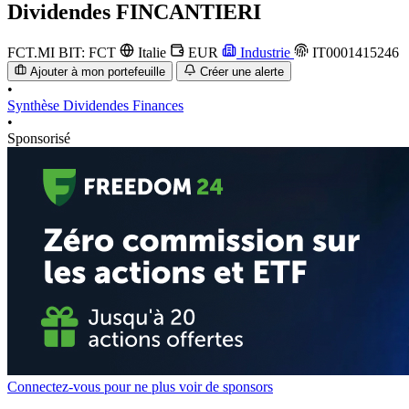
Dividendes
FINCANTIERI
FCT.MI
BIT: FCT
Italie
EUR
Industrie
IT0001415246
Ajouter à mon portefeuille
Créer une alerte
•
Synthèse
Dividendes
Finances
•
Sponsorisé
Connectez-vous pour ne plus voir de sponsors