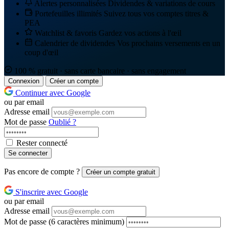
Alertes personnalisées
Dividendes & variations de cours
Portefeuilles illimités
Suivez tous vos comptes titres &
PEA
Watchlist & favoris
Gardez vos actions à l'œil
Calendrier de dividendes
Vos prochains versements en un
coup d'œil
100 % gratuit · sans carte bancaire · sans engagement
Connexion
Créer un compte
Continuer avec Google
ou par email
Adresse email
Mot de passe
Oublié ?
Rester connecté
Se connecter
Pas encore de compte ?
Créer un compte gratuit
S'inscrire avec Google
ou par email
Adresse email
Mot de passe
(6 caractères minimum)