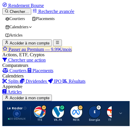
Rendement
Bourse
Recherche avancée
Chercher…
Courtiers
Placements
Calendriers
Articles
Accéder à mon compte
Passer au Premium —
9.99€/mois
Actions, ETF, Cryptos
Chercher une action
Comparateurs
Courtiers
Placements
Calendriers
Splits
Dividendes
IPO
Résultats
Apprendre
Articles
Accéder à mon compte
Le Radar
T
V
M
E
T
20 SIGNAUX
TTE
VK.PA
META
Energie
TTE.PA
RMS