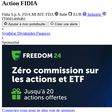
Action
FIDIA
Fidia S.p.A.
FDA.MI
BIT: FDA
Italie
EUR
Industrie
IT0001498481
Ajouter à mon portefeuille
Créer une alerte
•
Synthèse
Dividendes
Finances
•
Sponsorisé
Connectez-vous pour ne plus voir de sponsors