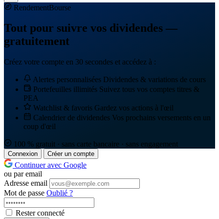
Rendement
Bourse
Tout pour suivre vos dividendes —
gratuitement
Créez votre compte en 30 secondes et accédez à :
Alertes personnalisées
Dividendes & variations de cours
Portefeuilles illimités
Suivez tous vos comptes titres &
PEA
Watchlist & favoris
Gardez vos actions à l'œil
Calendrier de dividendes
Vos prochains versements en un
coup d'œil
100 % gratuit · sans carte bancaire · sans engagement
Connexion
Créer un compte
Continuer avec Google
ou par email
Adresse email
Mot de passe
Oublié ?
Rester connecté