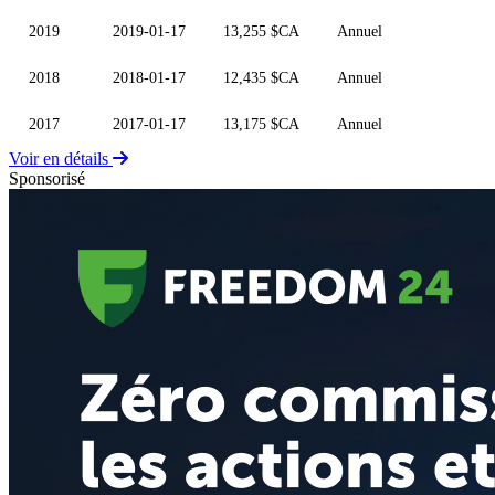
2019
2019-01-17
13,255 $CA
Annuel
2018
2018-01-17
12,435 $CA
Annuel
2017
2017-01-17
13,175 $CA
Annuel
Voir en détails
Sponsorisé