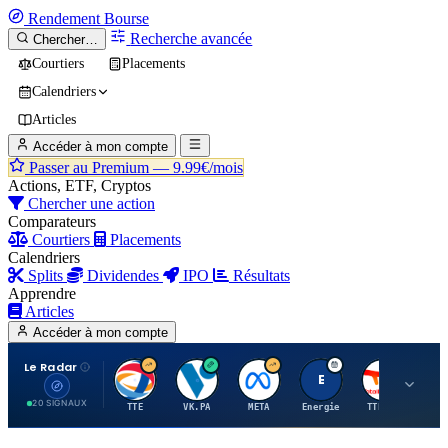
Rendement
Bourse
Recherche avancée
Chercher…
Courtiers
Placements
Calendriers
Articles
Accéder à mon compte
Passer au Premium —
9.99€/mois
Actions, ETF, Cryptos
Chercher une action
Comparateurs
Courtiers
Placements
Calendriers
Splits
Dividendes
IPO
Résultats
Apprendre
Articles
Accéder à mon compte
Le Radar
T
V
M
E
T
20 SIGNAUX
TTE
VK.PA
META
Energie
TTE.PA
RMS