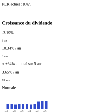
PER actuel :
8.47
.
Croissance du dividende
-3.19%
1 an
10.34% / an
5 ans
≈ +64% au total sur 5 ans
3.65% / an
10 ans
Normale
2016
2020
2024
2018
2022
2026