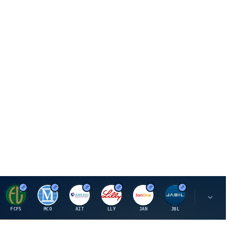
F
M
A
E
J
J
P
FCFS
MCO
AIT
LLY
JAN
JBL
PSHZF