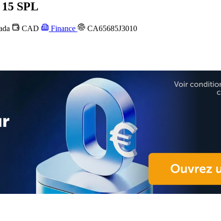
15 SPL
ada
CAD
Finance
CA65685J3010