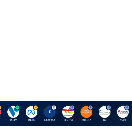
V
M
E
T
H
R
A
VK.PA
META
Energie
TTE.PA
RMS.PA
RS
AGCO