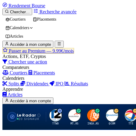
Rendement
Bourse
Recherche avancée
Chercher…
Courtiers
Placements
Calendriers
Articles
Accéder à mon compte
Passer au Premium —
9.99€/mois
Actions, ETF, Cryptos
Chercher une action
Comparateurs
Courtiers
Placements
Calendriers
Splits
Dividendes
IPO
Résultats
Apprendre
Articles
Accéder à mon compte
Le Radar
T
A
I
Q
T
20 SIGNAUX
TTWO
MT.AS
INGA.AS
QCOM
TTE