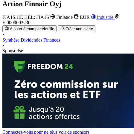
Action
Finnair Oyj
FIA1S.HE
HEL: FIA1S
Finlande
EUR
Industrie
FI0009003230
Ajouter à mon portefeuille
Créer une alerte
•
Synthèse
Dividendes
Finances
•
Sponsorisé
Connectez-vous pour ne plus voir de sponsors