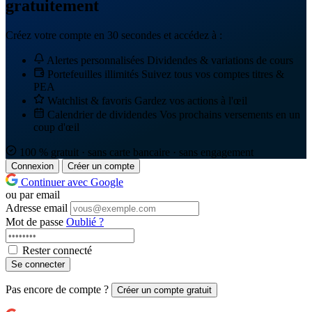
gratuitement
Créez votre compte en 30 secondes et accédez à :
Alertes personnalisées
Dividendes & variations de cours
Portefeuilles illimités
Suivez tous vos comptes titres &
PEA
Watchlist & favoris
Gardez vos actions à l'œil
Calendrier de dividendes
Vos prochains versements en un
coup d'œil
100 % gratuit · sans carte bancaire · sans engagement
Connexion
Créer un compte
Continuer avec Google
ou par email
Adresse email
Mot de passe
Oublié ?
Rester connecté
Se connecter
Pas encore de compte ?
Créer un compte gratuit