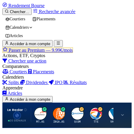
Rendement
Bourse
Recherche avancée
Chercher…
Courtiers
Placements
Calendriers
Articles
Accéder à mon compte
Passer au Premium —
9.99€/mois
Actions, ETF, Cryptos
Chercher une action
Comparateurs
Courtiers
Placements
Calendriers
Splits
Dividendes
IPO
Résultats
Apprendre
Articles
Accéder à mon compte
Le Radar
A
I
Q
T
V
20 SIGNAUX
MT.AS
INGA.AS
QCOM
TTE
VK.PA
ME