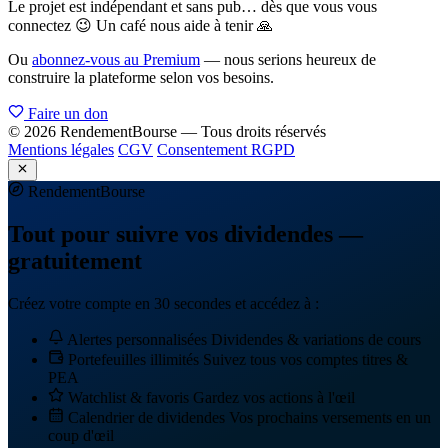
Le projet est indépendant et sans pub… dès que vous vous
connectez 😉 Un café nous aide à tenir 🙏
Ou
abonnez-vous au Premium
— nous serions heureux de
construire la plateforme selon vos besoins.
Faire un don
© 2026 RendementBourse — Tous droits réservés
Mentions légales
CGV
Consentement RGPD
Rendement
Bourse
Tout pour suivre vos dividendes —
gratuitement
Créez votre compte en 30 secondes et accédez à :
Alertes personnalisées
Dividendes & variations de cours
Portefeuilles illimités
Suivez tous vos comptes titres &
PEA
Watchlist & favoris
Gardez vos actions à l'œil
Calendrier de dividendes
Vos prochains versements en un
coup d'œil