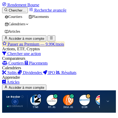
Rendement
Bourse
Recherche avancée
Chercher…
Courtiers
Placements
Calendriers
Articles
Accéder à mon compte
Passer au Premium —
9.99€/mois
Actions, ETF, Cryptos
Chercher une action
Comparateurs
Courtiers
Placements
Calendriers
Splits
Dividendes
IPO
Résultats
Apprendre
Articles
Accéder à mon compte
Le Radar
T
A
I
Q
T
20 SIGNAUX
TTWO
MT.AS
INGA.AS
QCOM
TTE
VK.