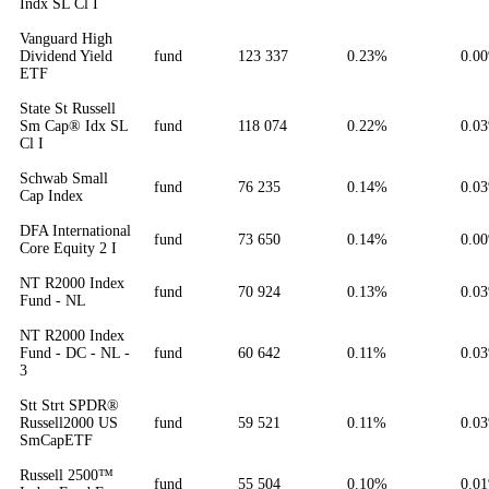
Indx SL Cl I
Vanguard High
Dividend Yield
fund
123 337
0.23%
0.0
ETF
State St Russell
Sm Cap® Idx SL
fund
118 074
0.22%
0.0
Cl I
Schwab Small
fund
76 235
0.14%
0.0
Cap Index
DFA International
fund
73 650
0.14%
0.0
Core Equity 2 I
NT R2000 Index
fund
70 924
0.13%
0.0
Fund - NL
NT R2000 Index
Fund - DC - NL -
fund
60 642
0.11%
0.0
3
Stt Strt SPDR®
Russell2000 US
fund
59 521
0.11%
0.0
SmCapETF
Russell 2500™
fund
55 504
0.10%
0.0