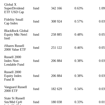
Global X
SuperDividend
fund
342 166
0.63%
1.0
ETF USD Cap
Fidelity Small
fund
308 924
0.57%
0.0
Cap Index
BlackRock Global
Equity Mkt Netrl
fund
258 885
0.48%
0.0
Instl
iShares Russell
fund
251 122
0.46%
0.0
2000 Value ETF
Russell 2000
Index Non-
fund
206 884
0.38%
0.0
Lendable Fund
Russell 2000
Equity Index
fund
206 884
0.38%
0.0
Fund B
Vanguard Russell
fund
182 629
0.34%
0.0
2000 ETF
State St Russell
Sm/Mid Cp®
fund
180 038
0.33%
0.0