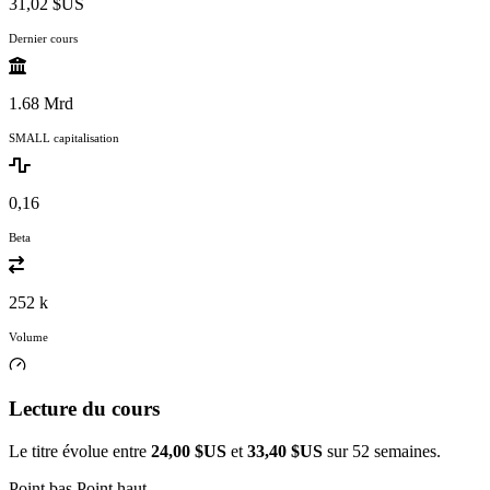
31,02 $US
Dernier cours
1.68 Mrd
SMALL capitalisation
0,16
Beta
252 k
Volume
Lecture du cours
Le titre évolue entre
24,00 $US
et
33,40 $US
sur 52 semaines.
Point bas
Point haut