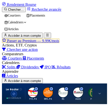
Rendement
Bourse
Recherche avancée
Chercher…
Courtiers
Placements
Calendriers
Articles
Accéder à mon compte
Passer au Premium —
9.99€/mois
Actions, ETF, Cryptos
Chercher une action
Comparateurs
Courtiers
Placements
Calendriers
Splits
Dividendes
IPO
Résultats
Apprendre
Articles
Accéder à mon compte
Le Radar
T
H
R
A
F
20 SIGNAUX
TTE.PA
RMS.PA
RS
AGCO
FCFS
MC