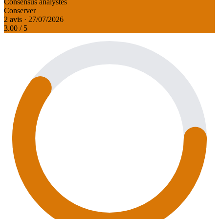
Consensus analystes
Conserver
2 avis · 27/07/2026
3.00
/ 5