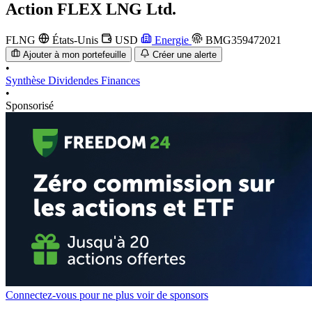
Action
FLEX LNG Ltd.
FLNG
États-Unis
USD
Energie
BMG359472021
Ajouter à mon portefeuille
Créer une alerte
•
Synthèse
Dividendes
Finances
•
Sponsorisé
Connectez-vous pour ne plus voir de sponsors