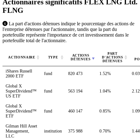
Actionnaires significatifs FLEX LNG Ltd.
FLNG
La part d'actions détenues indique le pourcentage des actions de
l'entreprise détenues par l'actionnaire, tandis que la part du
portefeuille représente l'importance de cet investissement dans le
portefeuille total de l'actionnaire.
PART
ACTIONS
ACTIONNAIRE
TYPE
D'ACTIONS
DÉTENUES
PO
DÉTENUES
iShares Russell
fund
820 473
1.52%
0.0
2000 ETF
Global X
SuperDividend™
fund
563 194
1.04%
2.1
US ETF
Global X
SuperDividend™
fund
460 147
0.85%
1.0
ETF
Gilman Hill Asset
Management,
institution
375 988
0.70%
1.4
LLC