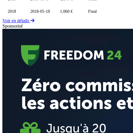
2018
2018-05-18
1,060 €
Final
Voir en détails
Sponsorisé