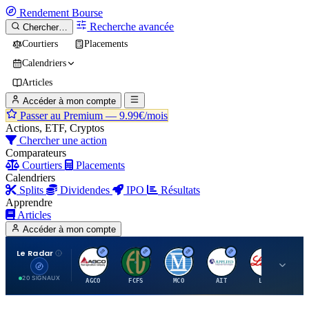
Rendement
Bourse
Recherche avancée
Chercher…
Courtiers
Placements
Calendriers
Articles
Accéder à mon compte
Passer au Premium —
9.99€/mois
Actions, ETF, Cryptos
Chercher une action
Comparateurs
Courtiers
Placements
Calendriers
Splits
Dividendes
IPO
Résultats
Apprendre
Articles
Accéder à mon compte
Le Radar
A
F
M
A
E
20 SIGNAUX
AGCO
FCFS
MCO
AIT
LLY
JA