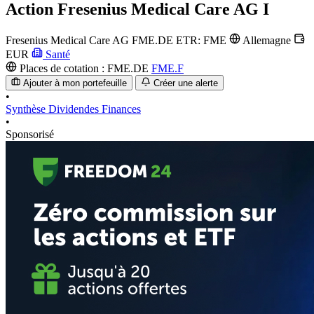
Action
Fresenius Medical Care AG I
Fresenius Medical Care AG
FME.DE
ETR: FME
Allemagne
EUR
Santé
Places de cotation :
FME.DE
FME.F
Ajouter à mon portefeuille
Créer une alerte
•
Synthèse
Dividendes
Finances
•
Sponsorisé