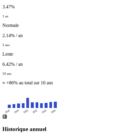
3.47%
1 an
Normale
2.14% / an
5 ans
Lente
6.42% / an
10 ans
≈ +86% au total sur 10 ans
2016
2020
2024
2018
2022
2026
Historique annuel