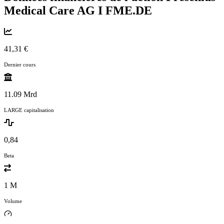
Medical Care AG I
FME.DE
41,31 €
Dernier cours
11.09 Mrd
LARGE capitalisation
0,84
Beta
1 M
Volume