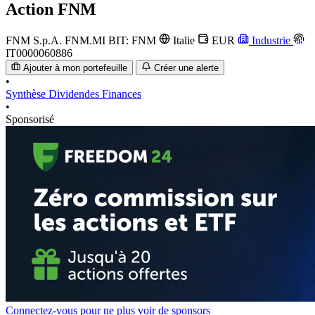
Action
FNM
FNM S.p.A.
FNM.MI
BIT: FNM
Italie
EUR
Industrie
IT0000060886
Ajouter à mon portefeuille
Créer une alerte
•
Synthèse
Dividendes
Finances
•
Sponsorisé
Connectez-vous pour ne plus voir de sponsors