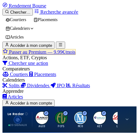
Rendement
Bourse
Recherche avancée
Chercher…
Courtiers
Placements
Calendriers
Articles
Accéder à mon compte
Passer au Premium —
9.99€/mois
Actions, ETF, Cryptos
Chercher une action
Comparateurs
Courtiers
Placements
Calendriers
Splits
Dividendes
IPO
Résultats
Apprendre
Articles
Accéder à mon compte
Le Radar
A
F
M
A
E
20 SIGNAUX
AGCO
FCFS
MCO
AIT
LLY
JA