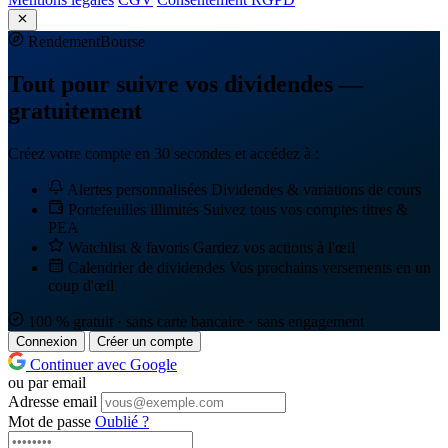
Rendement
Bourse
Tout pour suivre vos dividendes —
gratuitement
Créez votre compte en 30 secondes et accédez à :
Alertes personnalisées
Dividendes & variations de cours
Portefeuilles illimités
Suivez tous vos comptes titres &
PEA
Watchlist & favoris
Gardez vos actions à l'œil
Calendrier de dividendes
Vos prochains versements en un
coup d'œil
100 % gratuit · sans carte bancaire · sans engagement
Connexion
Créer un compte
Continuer avec Google
ou par email
Adresse email
Mot de passe
Oublié ?