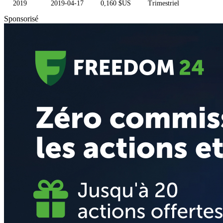
2019
2019-04-17
0,160 $US
Trimestriel
Sponsorisé