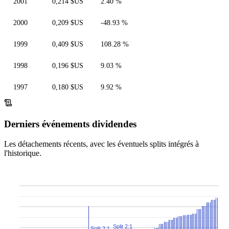
2001
0,214 $US
2.40 %
2000
0,209 $US
-48.93 %
1999
0,409 $US
108.28 %
1998
0,196 $US
9.03 %
1997
0,180 $US
9.92 %
Derniers événements dividendes
Les détachements récents, avec les éventuels splits intégrés à
l'historique.
Split 2:1
Split 2:1