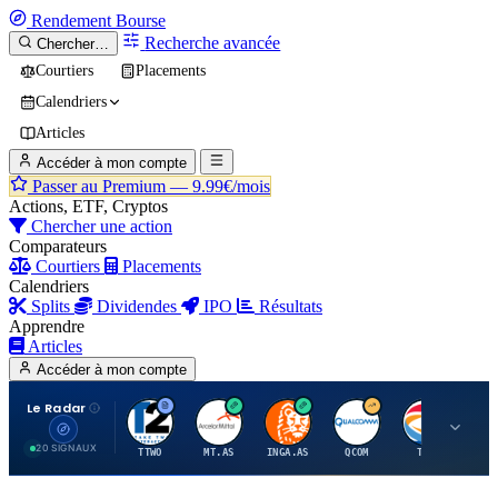
Rendement
Bourse
Recherche avancée
Chercher…
Courtiers
Placements
Calendriers
Articles
Accéder à mon compte
Passer au Premium —
9.99€/mois
Actions, ETF, Cryptos
Chercher une action
Comparateurs
Courtiers
Placements
Calendriers
Splits
Dividendes
IPO
Résultats
Apprendre
Articles
Accéder à mon compte
Le Radar
T
A
I
Q
T
20 SIGNAUX
TTWO
MT.AS
INGA.AS
QCOM
TTE
VK.