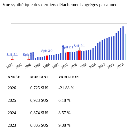
Vue synthétique des derniers détachements agrégés par année.
Split 2:1
Split 2:1
Split 3:2
Split 2:1
Split 2:1
1981
2017
1989
2025
1997
2005
1977
2013
1985
2021
1993
2001
2009
ANNÉE
MONTANT
VARIATION
2026
0,725 $US
-21.88 %
2025
0,928 $US
6.18 %
2024
0,874 $US
8.57 %
2023
0,805 $US
9.08 %