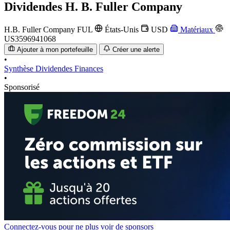
Dividendes
H. B. Fuller Company
H.B. Fuller Company
FUL
États-Unis
USD
Matériaux
US3596941068
Ajouter à mon portefeuille
Créer une alerte
•
Synthèse
Dividendes
Finances
•
Sponsorisé
Connectez-vous pour ne plus voir de sponsors