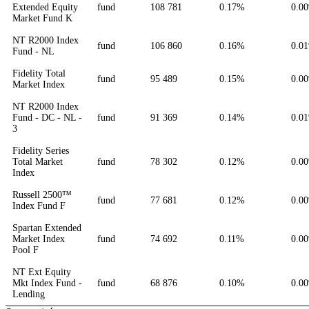
Extended Equity
fund
108 781
0.17%
0.0
Market Fund K
NT R2000 Index
fund
106 860
0.16%
0.0
Fund - NL
Fidelity Total
fund
95 489
0.15%
0.0
Market Index
NT R2000 Index
Fund - DC - NL -
fund
91 369
0.14%
0.0
3
Fidelity Series
Total Market
fund
78 302
0.12%
0.0
Index
Russell 2500™
fund
77 681
0.12%
0.0
Index Fund F
Spartan Extended
Market Index
fund
74 692
0.11%
0.0
Pool F
NT Ext Equity
Mkt Index Fund -
fund
68 876
0.10%
0.0
Lending