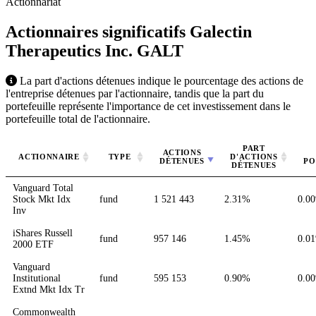
Actionnariat
Actionnaires significatifs Galectin
Therapeutics Inc.
GALT
La part d'actions détenues indique le pourcentage des actions de
l'entreprise détenues par l'actionnaire, tandis que la part du
portefeuille représente l'importance de cet investissement dans le
portefeuille total de l'actionnaire.
PART
ACTIONS
ACTIONNAIRE
TYPE
D'ACTIONS
DÉTENUES
PO
DÉTENUES
Vanguard Total
Stock Mkt Idx
fund
1 521 443
2.31%
0.0
Inv
iShares Russell
fund
957 146
1.45%
0.0
2000 ETF
Vanguard
Institutional
fund
595 153
0.90%
0.0
Extnd Mkt Idx Tr
Commonwealth