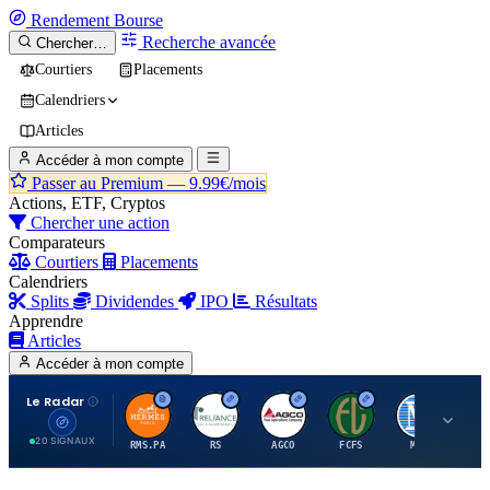
Rendement
Bourse
Recherche avancée
Chercher…
Courtiers
Placements
Calendriers
Articles
Accéder à mon compte
Passer au Premium —
9.99€/mois
Actions, ETF, Cryptos
Chercher une action
Comparateurs
Courtiers
Placements
Calendriers
Splits
Dividendes
IPO
Résultats
Apprendre
Articles
Accéder à mon compte
Le Radar
H
R
A
F
M
20 SIGNAUX
RMS.PA
RS
AGCO
FCFS
MCO
AI