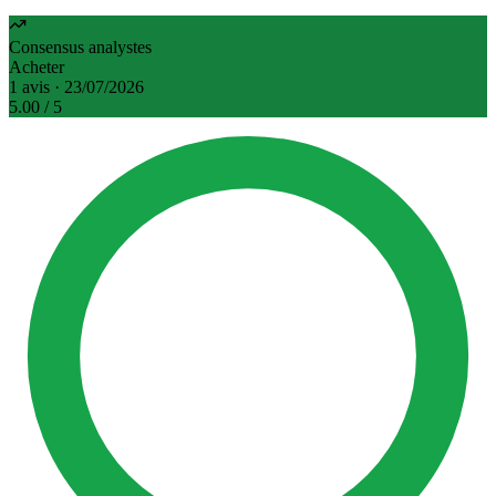
Consensus analystes
Acheter
1 avis · 23/07/2026
5.00
/ 5