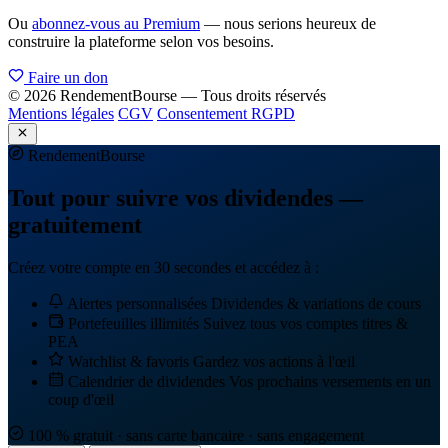
Ou
abonnez-vous au Premium
— nous serions heureux de
construire la plateforme selon vos besoins.
Faire un don
© 2026 RendementBourse — Tous droits réservés
Mentions légales
CGV
Consentement RGPD
Rendement
Bourse
Tout pour suivre vos dividendes —
gratuitement
Créez votre compte en 30 secondes et accédez à :
Alertes personnalisées
Dividendes & variations de cours
Portefeuilles illimités
Suivez tous vos comptes titres &
PEA
Watchlist & favoris
Gardez vos actions à l'œil
Calendrier de dividendes
Vos prochains versements en un
coup d'œil
100 % gratuit · sans carte bancaire · sans engagement