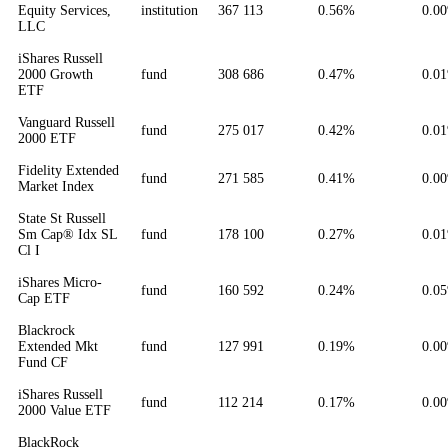
Equity Services,
institution
367 113
0.56%
0.0
LLC
iShares Russell
2000 Growth
fund
308 686
0.47%
0.0
ETF
Vanguard Russell
fund
275 017
0.42%
0.0
2000 ETF
Fidelity Extended
fund
271 585
0.41%
0.0
Market Index
State St Russell
Sm Cap® Idx SL
fund
178 100
0.27%
0.0
Cl I
iShares Micro-
fund
160 592
0.24%
0.0
Cap ETF
Blackrock
Extended Mkt
fund
127 991
0.19%
0.0
Fund CF
iShares Russell
fund
112 214
0.17%
0.0
2000 Value ETF
BlackRock