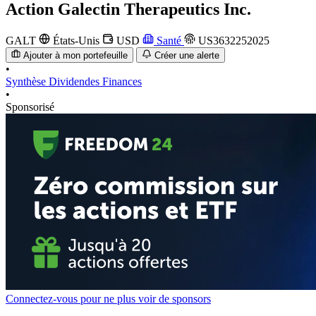
Action
Galectin Therapeutics Inc.
GALT
États-Unis
USD
Santé
US3632252025
Ajouter à mon portefeuille
Créer une alerte
•
Synthèse
Dividendes
Finances
•
Sponsorisé
Connectez-vous pour ne plus voir de sponsors