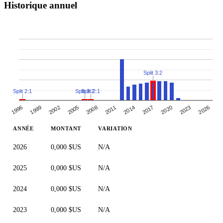
Historique annuel
Split 3:2
Split 2:1
Split 3:2
Split 2:1
2005
2008
2011
2014
2017
2020
2023
1996
2026
1999
2002
ANNÉE
MONTANT
VARIATION
2026
0,000 $US
N/A
2025
0,000 $US
N/A
2024
0,000 $US
N/A
2023
0,000 $US
N/A