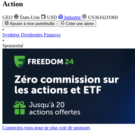
Action
GEO
États-Unis
USD
Industrie
US36162J1060
Ajouter à mon portefeuille
Créer une alerte
•
Synthèse
Dividendes
Finances
•
Sponsorisé
Connectez-vous pour ne plus voir de sponsors