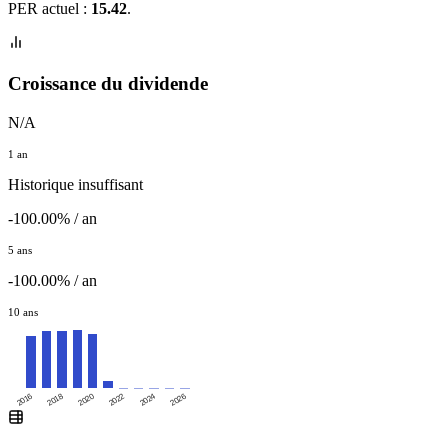
PER actuel :
15.42
.
Croissance du dividende
N/A
1 an
Historique insuffisant
-100.00% / an
5 ans
-100.00% / an
10 ans
2016
2020
2024
2018
2022
2026