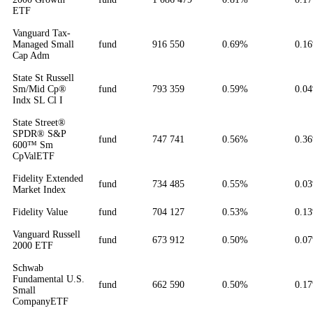
ETF
Vanguard Tax-
Managed Small
fund
916 550
0.69%
0.1
Cap Adm
State St Russell
Sm/Mid Cp®
fund
793 359
0.59%
0.0
Indx SL Cl I
State Street®
SPDR® S&P
fund
747 741
0.56%
0.3
600™ Sm
CpValETF
Fidelity Extended
fund
734 485
0.55%
0.0
Market Index
Fidelity Value
fund
704 127
0.53%
0.1
Vanguard Russell
fund
673 912
0.50%
0.0
2000 ETF
Schwab
Fundamental U.S.
fund
662 590
0.50%
0.1
Small
CompanyETF