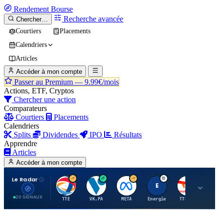
Rendement
Bourse
Recherche avancée
Chercher…
Courtiers
Placements
Calendriers
Articles
Accéder à mon compte
Passer au Premium —
9.99€/mois
Actions, ETF, Cryptos
Chercher une action
Comparateurs
Courtiers
Placements
Calendriers
Splits
Dividendes
IPO
Résultats
Apprendre
Articles
Accéder à mon compte
Le Radar
T
V
M
E
T
20 SIGNAUX
TTE
VK.PA
META
Energie
TTE.PA
RMS