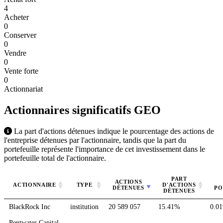
4
Acheter
0
Conserver
0
Vendre
0
Vente forte
0
Actionnariat
Actionnaires significatifs
GEO
La part d'actions détenues indique le pourcentage des actions de
l'entreprise détenues par l'actionnaire, tandis que la part du
portefeuille représente l'importance de cet investissement dans le
portefeuille total de l'actionnaire.
PART
ACTIONS
ACTIONNAIRE
TYPE
D'ACTIONS
DÉTENUES
PO
DÉTENUES
BlackRock Inc
institution
20 589 057
15.41%
0.0
Pentwater Capital