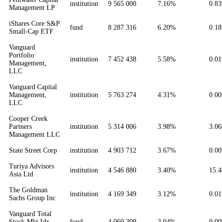
institution
9 565 000
7.16%
0.8
Management LP
iShares Core S&P
fund
8 287 316
6.20%
0.1
Small-Cap ETF
Vanguard
Portfolio
institution
7 452 438
5.58%
0.0
Management,
LLC
Vanguard Capital
Management,
institution
5 763 274
4.31%
0.0
LLC
Cooper Creek
Partners
institution
5 314 006
3.98%
3.0
Management LLC
State Street Corp
institution
4 903 712
3.67%
0.0
Turiya Advisors
institution
4 546 880
3.40%
15.
Asia Ltd
The Goldman
institution
4 169 349
3.12%
0.0
Sachs Group Inc
Vanguard Total
Stock Mkt Idx
fund
4 060 309
3.04%
0.0