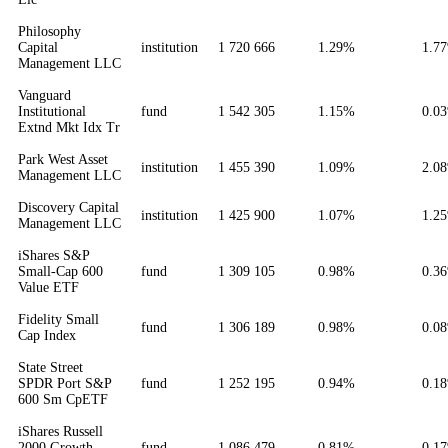
Philosophy
Capital
institution
1 720 666
1.29%
1.7
Management LLC
Vanguard
Institutional
fund
1 542 305
1.15%
0.0
Extnd Mkt Idx Tr
Park West Asset
institution
1 455 390
1.09%
2.0
Management LLC
Discovery Capital
institution
1 425 900
1.07%
1.2
Management LLC
iShares S&P
Small-Cap 600
fund
1 309 105
0.98%
0.3
Value ETF
Fidelity Small
fund
1 306 189
0.98%
0.0
Cap Index
State Street
SPDR Port S&P
fund
1 252 195
0.94%
0.1
600 Sm CpETF
iShares Russell
2000 Growth
fund
1 086 479
0.81%
0.1