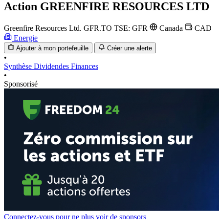
Action
GREENFIRE RESOURCES LTD
Greenfire Resources Ltd.
GFR.TO
TSE: GFR
Canada
CAD
Energie
Ajouter à mon portefeuille
Créer une alerte
•
Synthèse
Dividendes
Finances
•
Sponsorisé
Connectez-vous pour ne plus voir de sponsors