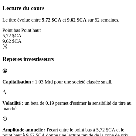
Lecture du cours
Le titre évolue entre
5,72 $CA
et
9,62 $CA
sur 52 semaines.
Point bas
Point haut
5,72 $CA
9,62 $CA
Repères investisseurs
Capitalisation :
1.03 Mrd pour une société classée small.
Volatilité :
un beta de 0,19 permet d'estimer la sensibilité du titre au
marché.
Amplitude annuelle :
l'écart entre le point bas à 5,72 $CA et le
point haut à 9,62 $CA donne une lecture rapide de la zone de prix