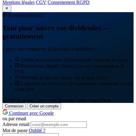
Mentions légales
CGV
Consentement RGPD
Rendement
Bourse
Tout pour suivre vos dividendes —
gratuitement
Créez votre compte en 30 secondes et accédez à :
Alertes personnalisées
Dividendes & variations de cours
Portefeuilles illimités
Suivez tous vos comptes titres &
PEA
Watchlist & favoris
Gardez vos actions à l'œil
Calendrier de dividendes
Vos prochains versements en un
coup d'œil
100 % gratuit · sans carte bancaire · sans engagement
Connexion
Créer un compte
Continuer avec Google
ou par email
Adresse email
Mot de passe
Oublié ?