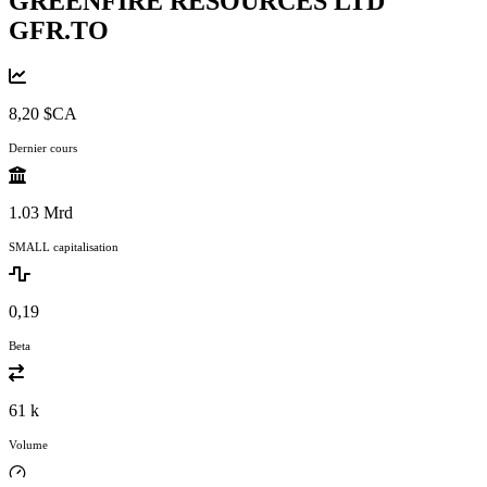
GREENFIRE RESOURCES LTD
GFR.TO
8,20 $CA
Dernier cours
1.03 Mrd
SMALL capitalisation
0,19
Beta
61 k
Volume