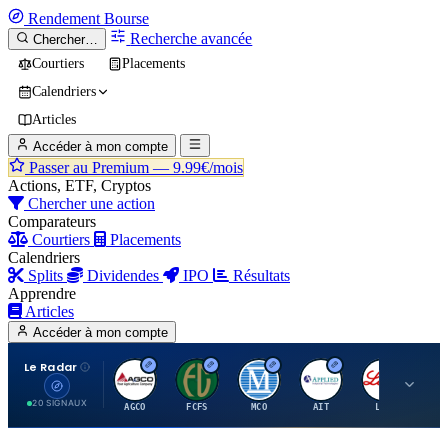
Rendement
Bourse
Recherche avancée
Chercher…
Courtiers
Placements
Calendriers
Articles
Accéder à mon compte
Passer au Premium —
9.99€/mois
Actions, ETF, Cryptos
Chercher une action
Comparateurs
Courtiers
Placements
Calendriers
Splits
Dividendes
IPO
Résultats
Apprendre
Articles
Accéder à mon compte
Le Radar
A
F
M
A
E
20 SIGNAUX
AGCO
FCFS
MCO
AIT
LLY
JA