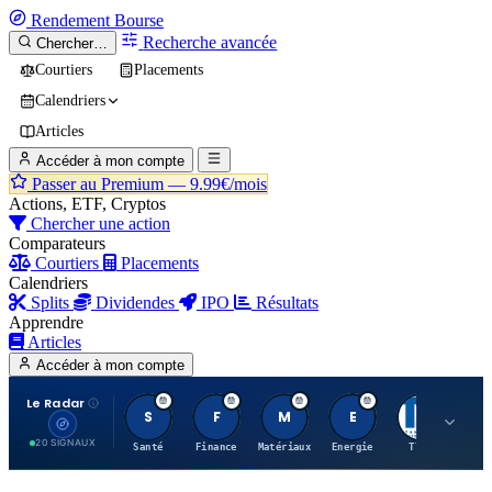
Rendement
Bourse
Recherche avancée
Chercher…
Courtiers
Placements
Calendriers
Articles
Accéder à mon compte
Passer au Premium —
9.99€/mois
Actions, ETF, Cryptos
Chercher une action
Comparateurs
Courtiers
Placements
Calendriers
Splits
Dividendes
IPO
Résultats
Apprendre
Articles
Accéder à mon compte
Le Radar
S
F
M
E
T
20 SIGNAUX
Santé
Finance
Matériaux
Energie
TTWO
MT.