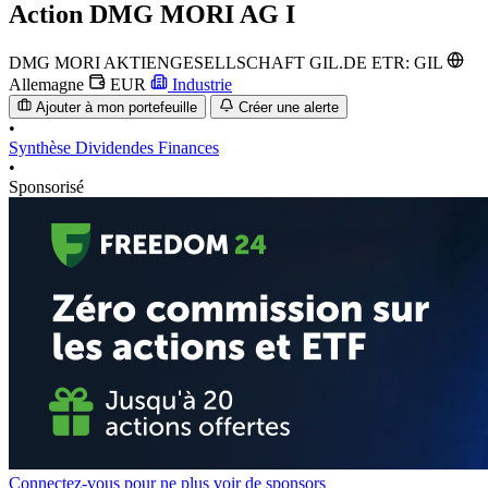
Action
DMG MORI AG I
DMG MORI AKTIENGESELLSCHAFT
GIL.DE
ETR: GIL
Allemagne
EUR
Industrie
Ajouter à mon portefeuille
Créer une alerte
•
Synthèse
Dividendes
Finances
•
Sponsorisé
Connectez-vous pour ne plus voir de sponsors