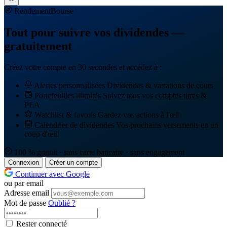
Rendement
Bourse
Tout pour suivre vos dividendes —
gratuitement
Créez votre compte en 30 secondes et accédez à :
Alertes personnalisées
Dividendes & variations de cours
Portefeuilles illimités
Suivez tous vos comptes titres &
PEA
Watchlist & favoris
Gardez vos actions à l'œil
Calendrier de dividendes
Vos prochains versements en un
coup d'œil
100 % gratuit · sans carte bancaire · sans engagement
Connexion
Créer un compte
Continuer avec Google
ou par email
Adresse email
Mot de passe
Oublié ?
Rester connecté