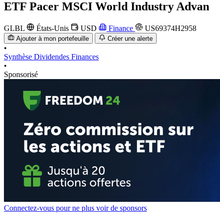
ETF
Pacer MSCI World Industry Advan
GLBL
États-Unis
USD
Finance
US69374H2958
Ajouter à mon portefeuille
Créer une alerte
•
Synthèse
Dividendes
Finances
•
Sponsorisé
Connectez-vous pour ne plus voir de sponsors