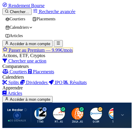
Rendement
Bourse
Recherche avancée
Chercher…
Courtiers
Placements
Calendriers
Articles
Accéder à mon compte
Passer au Premium —
9.99€/mois
Actions, ETF, Cryptos
Chercher une action
Comparateurs
Courtiers
Placements
Calendriers
Splits
Dividendes
IPO
Résultats
Apprendre
Articles
Accéder à mon compte
Le Radar
T
A
I
Q
T
20 SIGNAUX
TTWO
MT.AS
INGA.AS
QCOM
TTE
VK.