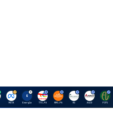
M
E
T
H
R
A
F
META
Energie
TTE.PA
RMS.PA
RS
AGCO
FCFS