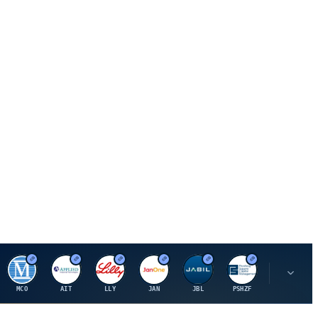
M
A
E
J
J
P
O
MCO
AIT
LLY
JAN
JBL
PSHZF
OXSQ