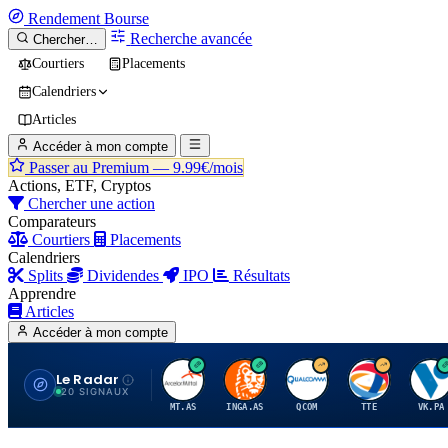
Rendement
Bourse
Recherche avancée
Chercher…
Courtiers
Placements
Calendriers
Articles
Accéder à mon compte
Passer au Premium —
9.99€/mois
Actions, ETF, Cryptos
Chercher une action
Comparateurs
Courtiers
Placements
Calendriers
Splits
Dividendes
IPO
Résultats
Apprendre
Articles
Accéder à mon compte
Le Radar
A
I
Q
T
V
20 SIGNAUX
MT.AS
INGA.AS
QCOM
TTE
VK.PA