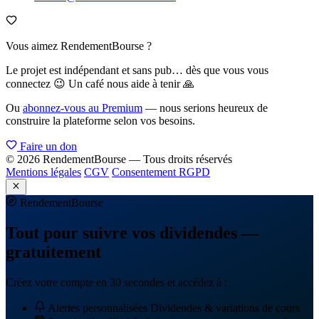
Vous aimez RendementBourse ?
Le projet est indépendant et sans pub… dès que vous vous
connectez 😉 Un café nous aide à tenir 🙏
Ou
abonnez-vous au Premium
— nous serions heureux de
construire la plateforme selon vos besoins.
Faire un don
© 2026 RendementBourse — Tous droits réservés
Mentions légales
CGV
Consentement RGPD
Rendement
Bourse
Tout pour suivre vos dividendes —
gratuitement
Créez votre compte en 30 secondes et accédez à :
Alertes personnalisées
Dividendes & variations de cours