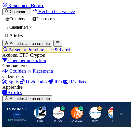
Rendement
Bourse
Recherche avancée
Chercher…
Courtiers
Placements
Calendriers
Articles
Accéder à mon compte
Passer au Premium —
9.99€/mois
Actions, ETF, Cryptos
Chercher une action
Comparateurs
Courtiers
Placements
Calendriers
Splits
Dividendes
IPO
Résultats
Apprendre
Articles
Accéder à mon compte
Le Radar
T
A
I
Q
T
20 SIGNAUX
TTWO
MT.AS
INGA.AS
QCOM
TTE
VK.