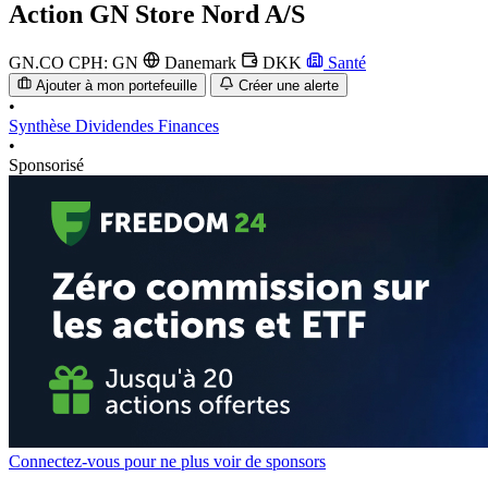
Action
GN Store Nord A/S
GN.CO
CPH: GN
Danemark
DKK
Santé
Ajouter à mon portefeuille
Créer une alerte
•
Synthèse
Dividendes
Finances
•
Sponsorisé
Connectez-vous pour ne plus voir de sponsors