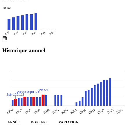
10 ans
2016
2020
2024
2018
2022
2026
Historique annuel
Split 5:1
Split 833:800
Split 5:1
Split 129:116
2014
1993
2008
2023
2002
2017
1996
2011
2026
1990
2005
2020
1999
ANNÉE
MONTANT
VARIATION