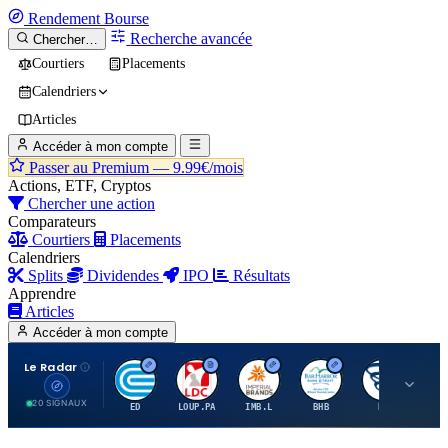
Rendement
Bourse
Recherche avancée
Chercher…
Courtiers
Placements
Calendriers
Articles
Accéder à mon compte
Passer au Premium —
9.99€/mois
Actions, ETF, Cryptos
Chercher une action
Comparateurs
Courtiers
Placements
Calendriers
Splits
Dividendes
IPO
Résultats
Apprendre
Articles
Accéder à mon compte
Le Radar
C
L
I
B
B
20 SIGNAUX
ED
LOUP.PA
IMB.L
BHB
BC
CN