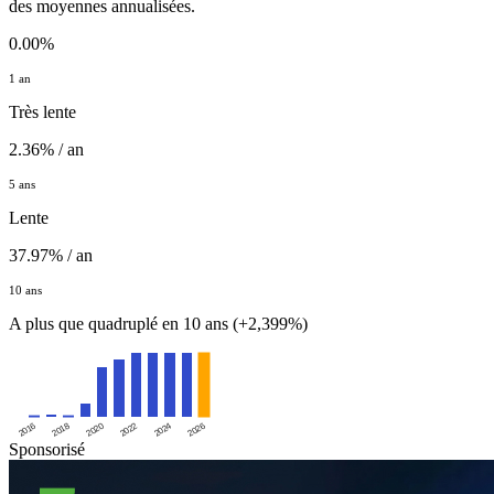
des moyennes annualisées.
0.00%
1 an
Très lente
2.36% / an
5 ans
Lente
37.97% / an
10 ans
A plus que quadruplé en 10 ans (+2,399%)
2016
2020
2024
2018
2022
2026
Sponsorisé