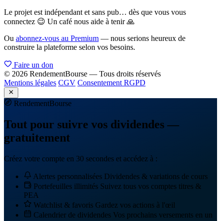
Le projet est indépendant et sans pub… dès que vous vous
connectez 😉 Un café nous aide à tenir 🙏
Ou
abonnez-vous au Premium
— nous serions heureux de
construire la plateforme selon vos besoins.
Faire un don
© 2026 RendementBourse — Tous droits réservés
Mentions légales
CGV
Consentement RGPD
Rendement
Bourse
Tout pour suivre vos dividendes —
gratuitement
Créez votre compte en 30 secondes et accédez à :
Alertes personnalisées
Dividendes & variations de cours
Portefeuilles illimités
Suivez tous vos comptes titres &
PEA
Watchlist & favoris
Gardez vos actions à l'œil
Calendrier de dividendes
Vos prochains versements en un