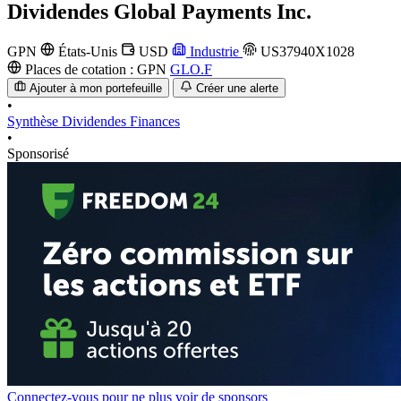
Dividendes
Global Payments Inc.
GPN
États-Unis
USD
Industrie
US37940X1028
Places de cotation :
GPN
GLO.F
Ajouter à mon portefeuille
Créer une alerte
•
Synthèse
Dividendes
Finances
•
Sponsorisé
Connectez-vous pour ne plus voir de sponsors