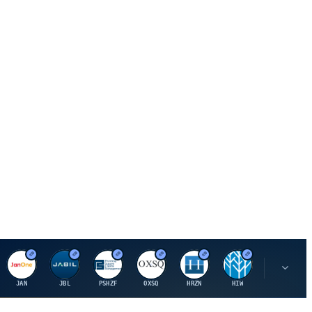
J
J
P
O
H
H
U
JAN
JBL
PSHZF
OXSQ
HRZN
HIW
UMH