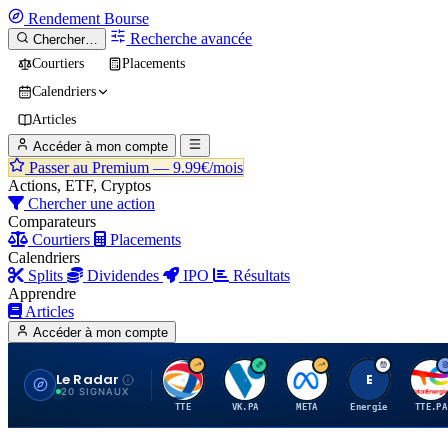
Rendement
Bourse
Recherche avancée
Chercher…
Courtiers
Placements
Calendriers
Articles
Accéder à mon compte
Passer au Premium —
9.99€/mois
Actions, ETF, Cryptos
Chercher une action
Comparateurs
Courtiers
Placements
Calendriers
Splits
Dividendes
IPO
Résultats
Apprendre
Articles
Accéder à mon compte
Le Radar
T
V
M
E
T
20 SIGNAUX
TTE
VK.PA
META
Energie
TTE.PA