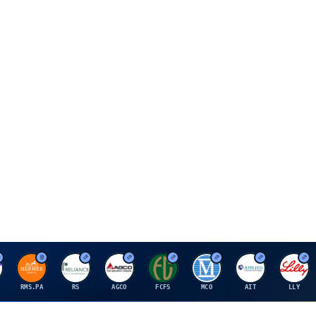
H
R
A
F
M
A
E
RMS.PA
RS
AGCO
FCFS
MCO
AIT
LLY