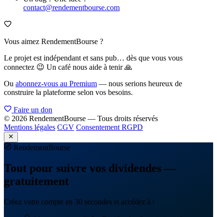
contact@rendementbourse.com
Vous aimez RendementBourse ?
Le projet est indépendant et sans pub… dès que vous vous
connectez 😉 Un café nous aide à tenir 🙏
Ou
abonnez-vous au Premium
— nous serions heureux de
construire la plateforme selon vos besoins.
Faire un don
© 2026 RendementBourse — Tous droits réservés
Mentions légales
CGV
Consentement RGPD
Rendement
Bourse
Tout pour suivre vos dividendes —
gratuitement
Créez votre compte en 30 secondes et accédez à :