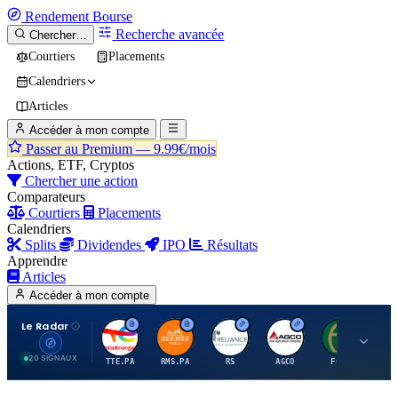
Rendement
Bourse
Recherche avancée
Chercher…
Courtiers
Placements
Calendriers
Articles
Accéder à mon compte
Passer au Premium —
9.99€/mois
Actions, ETF, Cryptos
Chercher une action
Comparateurs
Courtiers
Placements
Calendriers
Splits
Dividendes
IPO
Résultats
Apprendre
Articles
Accéder à mon compte
Le Radar
T
H
R
A
F
20 SIGNAUX
TTE.PA
RMS.PA
RS
AGCO
FCFS
MC