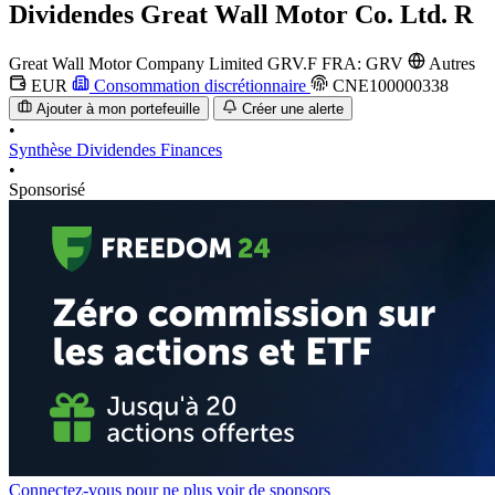
Dividendes
Great Wall Motor Co. Ltd. R
Great Wall Motor Company Limited
GRV.F
FRA: GRV
Autres
EUR
Consommation discrétionnaire
CNE100000338
Ajouter à mon portefeuille
Créer une alerte
•
Synthèse
Dividendes
Finances
•
Sponsorisé
Connectez-vous pour ne plus voir de sponsors