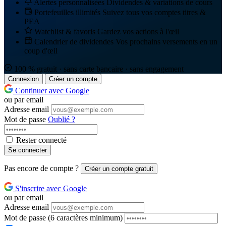
Alertes personnalisées
Dividendes & variations de cours
Portefeuilles illimités
Suivez tous vos comptes titres &
PEA
Watchlist & favoris
Gardez vos actions à l'œil
Calendrier de dividendes
Vos prochains versements en un
coup d'œil
100 % gratuit · sans carte bancaire · sans engagement
Connexion
Créer un compte
Continuer avec Google
ou par email
Adresse email
Mot de passe
Oublié ?
Rester connecté
Se connecter
Pas encore de compte ?
Créer un compte gratuit
S'inscrire avec Google
ou par email
Adresse email
Mot de passe
(6 caractères minimum)