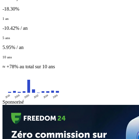
-18.30%
1 an
-10.42% / an
5 ans
5.95% / an
10 ans
≈ +78% au total sur 10 ans
2016
2020
2024
2018
2022
2026
Sponsorisé