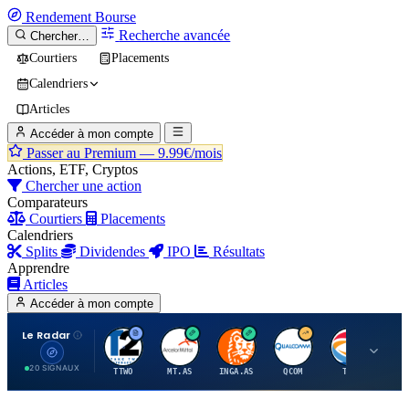
Rendement
Bourse
Recherche avancée
Chercher…
Courtiers
Placements
Calendriers
Articles
Accéder à mon compte
Passer au Premium —
9.99€/mois
Actions, ETF, Cryptos
Chercher une action
Comparateurs
Courtiers
Placements
Calendriers
Splits
Dividendes
IPO
Résultats
Apprendre
Articles
Accéder à mon compte
Le Radar
T
A
I
Q
T
20 SIGNAUX
TTWO
MT.AS
INGA.AS
QCOM
TTE
VK.