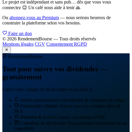
Le projet est indépendant et sans pub… dès que vous vous
connectez 😉 Un café nous aide à tenir 🙏
Ou
abonnez-vous au Premium
— nous serions heureux de
construire la plateforme selon vos besoins.
Faire un don
© 2026 RendementBourse — Tous droits réservés
Mentions légales
CGV
Consentement RGPD
Rendement
Bourse
Tout pour suivre vos dividendes —
gratuitement
Créez votre compte en 30 secondes et accédez à :
Alertes personnalisées
Dividendes & variations de cours
Portefeuilles illimités
Suivez tous vos comptes titres &
PEA
Watchlist & favoris
Gardez vos actions à l'œil
Calendrier de dividendes
Vos prochains versements en un
coup d'œil