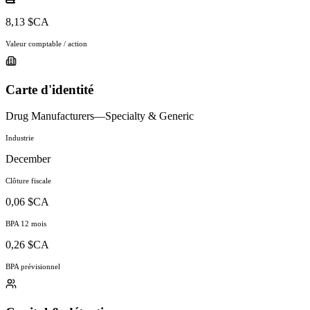
8,13 $CA
Valeur comptable / action
Carte d'identité
Drug Manufacturers—Specialty & Generic
Industrie
December
Clôture fiscale
0,06 $CA
BPA 12 mois
0,26 $CA
BPA prévisionnel