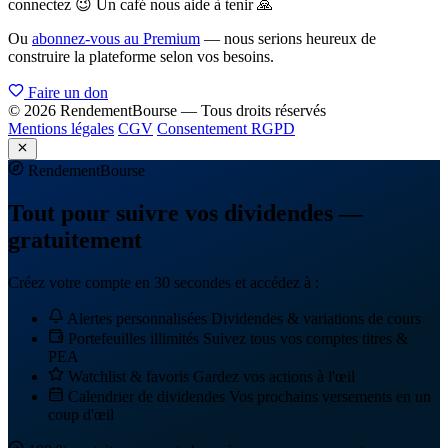
connectez 😉 Un café nous aide à tenir 🙏
Ou
abonnez-vous au Premium
— nous serions heureux de
construire la plateforme selon vos besoins.
Faire un don
© 2026 RendementBourse — Tous droits réservés
Mentions légales
CGV
Consentement RGPD
Rendement
Bourse
Tout pour suivre vos dividendes —
gratuitement
Créez votre compte en 30 secondes et accédez à :
Alertes personnalisées
Dividendes & variations de cours
Portefeuilles illimités
Suivez tous vos comptes titres &
PEA
Watchlist & favoris
Gardez vos actions à l'œil
Calendrier de dividendes
Vos prochains versements en un
coup d'œil