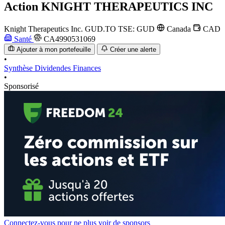
Action
KNIGHT THERAPEUTICS INC
Knight Therapeutics Inc.
GUD.TO
TSE: GUD
Canada
CAD
Santé
CA4990531069
Ajouter à mon portefeuille
Créer une alerte
•
Synthèse
Dividendes
Finances
•
Sponsorisé
Connectez-vous pour ne plus voir de sponsors