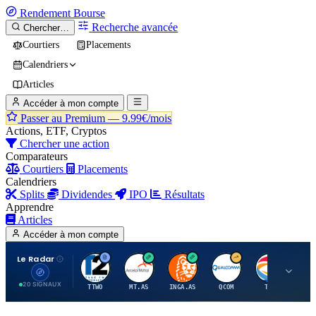
Rendement
Bourse
Recherche avancée
Chercher…
Courtiers
Placements
Calendriers
Articles
Accéder à mon compte
Passer au Premium —
9.99€/mois
Actions, ETF, Cryptos
Chercher une action
Comparateurs
Courtiers
Placements
Calendriers
Splits
Dividendes
IPO
Résultats
Apprendre
Articles
Accéder à mon compte
Le Radar
T
A
I
Q
T
20 SIGNAUX
TTWO
MT.AS
INGA.AS
QCOM
TTE
VK.