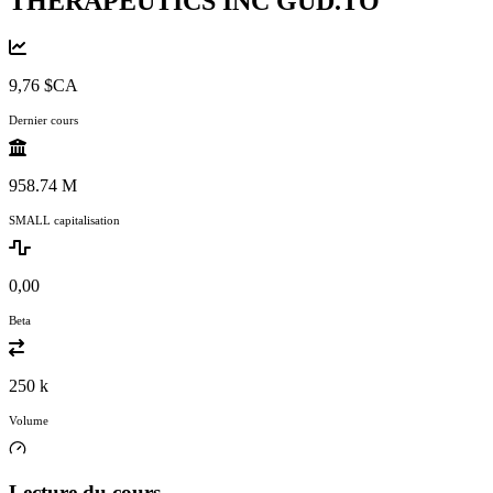
THERAPEUTICS INC
GUD.TO
9,76 $CA
Dernier cours
958.74 M
SMALL capitalisation
0,00
Beta
250 k
Volume
Lecture du cours