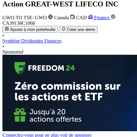
Action
GREAT-WEST LIFECO INC
GWO.TO
TSE: GWO
Canada
CAD
Finance
CA39138C1068
Ajouter à mon portefeuille
Créer une alerte
•
Synthèse
Dividendes
Finances
•
Sponsorisé
Connectez-vous pour ne plus voir de sponsors