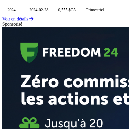
2024
2024-02-28
0,555 $CA
Trimestriel
Voir en détails
Sponsorisé