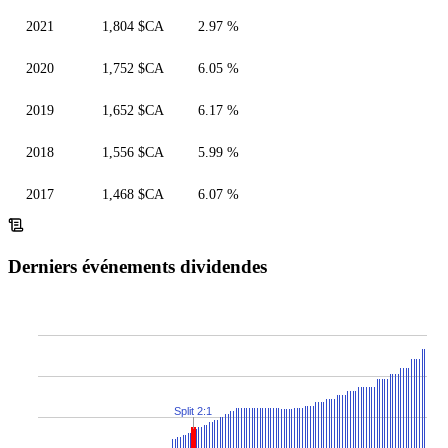
2021
1,804 $CA
2.97 %
2020
1,752 $CA
6.05 %
2019
1,652 $CA
6.17 %
2018
1,556 $CA
5.99 %
2017
1,468 $CA
6.07 %
Derniers événements dividendes
Split 2:1