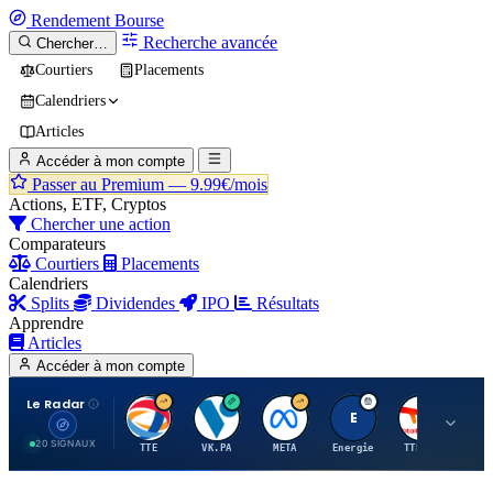
Rendement
Bourse
Recherche avancée
Chercher…
Courtiers
Placements
Calendriers
Articles
Accéder à mon compte
Passer au Premium —
9.99€/mois
Actions, ETF, Cryptos
Chercher une action
Comparateurs
Courtiers
Placements
Calendriers
Splits
Dividendes
IPO
Résultats
Apprendre
Articles
Accéder à mon compte
Le Radar
T
V
M
E
T
20 SIGNAUX
TTE
VK.PA
META
Energie
TTE.PA
RMS