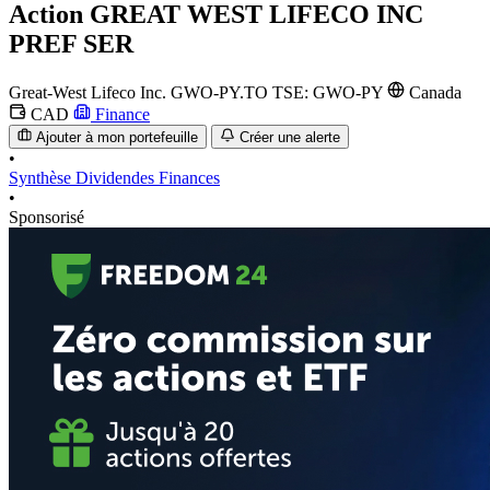
Action
GREAT WEST LIFECO INC
PREF SER
Great-West Lifeco Inc.
GWO-PY.TO
TSE: GWO-PY
Canada
CAD
Finance
Ajouter à mon portefeuille
Créer une alerte
•
Synthèse
Dividendes
Finances
•
Sponsorisé