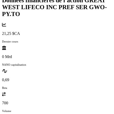
Données financières de l'action GREAT
WEST LIFECO INC PREF SER
GWO-
PY.TO
21,25 $CA
Dernier cours
0 Mrd
NANO capitalisation
0,69
Beta
700
Volume