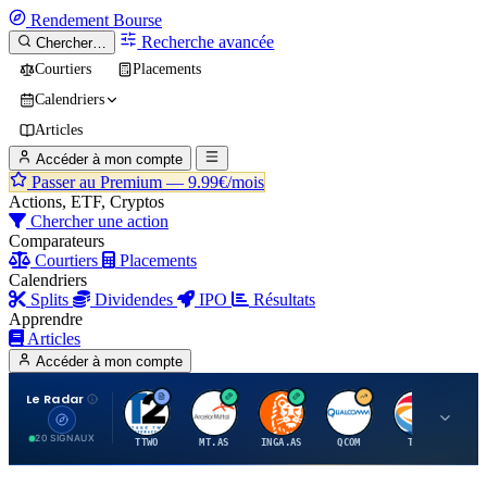
Rendement
Bourse
Recherche avancée
Chercher…
Courtiers
Placements
Calendriers
Articles
Accéder à mon compte
Passer au Premium —
9.99€/mois
Actions, ETF, Cryptos
Chercher une action
Comparateurs
Courtiers
Placements
Calendriers
Splits
Dividendes
IPO
Résultats
Apprendre
Articles
Accéder à mon compte
Le Radar
T
A
I
Q
T
20 SIGNAUX
TTWO
MT.AS
INGA.AS
QCOM
TTE
VK.