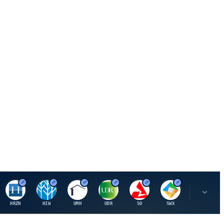
H
H
U
U
S
S
S
HRZN
HIW
UMH
UDR
SO
SWX
SIGI