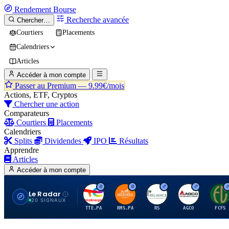
Rendement
Bourse
Recherche avancée
Chercher…
Courtiers
Placements
Calendriers
Articles
Accéder à mon compte
Passer au Premium —
9.99€/mois
Actions, ETF, Cryptos
Chercher une action
Comparateurs
Courtiers
Placements
Calendriers
Splits
Dividendes
IPO
Résultats
Apprendre
Articles
Accéder à mon compte
Le Radar
T
H
R
A
F
20 SIGNAUX
TTE.PA
RMS.PA
RS
AGCO
FCFS