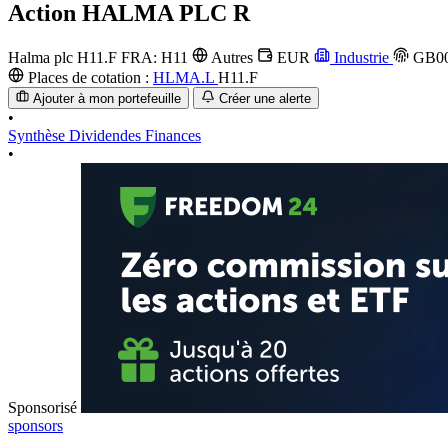
Action
HALMA PLC R
Halma plc
H11.F
FRA: H11
Autres
EUR
Industrie
GB00
Places de cotation :
HLMA.L
H11.F
Ajouter à mon portefeuille
Créer une alerte
•
Synthèse
Dividendes
Finances
•
Sponsorisé
sponsors