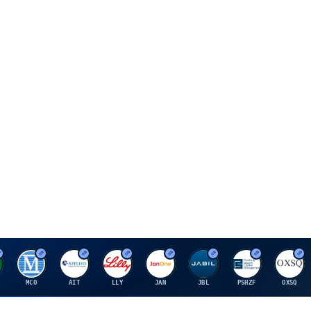
M
A
E
J
J
P
O
MCO
AIT
LLY
JAN
JBL
PSHZF
OXSQ