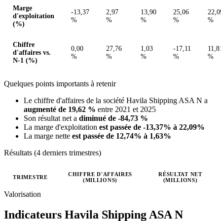
Marge
-13,37
2,97
13,90
25,06
22,0
d'exploitation
%
%
%
%
%
(%)
Chiffre
0,00
27,76
1,03
-17,11
11,8
d'affaires vs.
%
%
%
%
%
N-1 (%)
Quelques points importants à retenir
Le chiffre d'affaires de la société Havila Shipping ASA N a
augmenté de 19,62 %
entre 2021 et 2025
Son résultat net a
diminué de -84,73 %
La marge d'exploitation
est passée de -13,37% à 22,09%
La marge nette
est passée de 12,74% à 1,63%
Résultats (4 derniers trimestres)
CHIFFRE D'AFFAIRES
RÉSULTAT NET
TRIMESTRE
(MILLIONS)
(MILLIONS)
Valeurs trimestrielles en millions (couronne norvégienne)
Valorisation
Indicateurs Havila Shipping ASA N