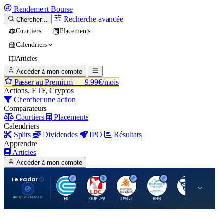
Rendement
Bourse
Recherche avancée
Chercher…
Courtiers
Placements
Calendriers
Articles
Accéder à mon compte
Passer au Premium —
9.99€/mois
Actions, ETF, Cryptos
Chercher une action
Comparateurs
Courtiers
Placements
Calendriers
Splits
Dividendes
IPO
Résultats
Apprendre
Articles
Accéder à mon compte
Le Radar
C
L
I
B
B
20 SIGNAUX
ED
LOUP.PA
IMB.L
BHB
BC
CN