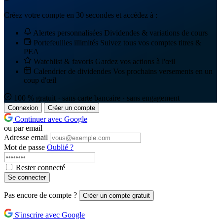
Créez votre compte en 30 secondes et accédez à :
Alertes personnalisées
Dividendes & variations de cours
Portefeuilles illimités
Suivez tous vos comptes titres &
PEA
Watchlist & favoris
Gardez vos actions à l'œil
Calendrier de dividendes
Vos prochains versements en un
coup d'œil
100 % gratuit · sans carte bancaire · sans engagement
Connexion
Créer un compte
Continuer avec Google
ou par email
Adresse email
Mot de passe
Oublié ?
Rester connecté
Se connecter
Pas encore de compte ?
Créer un compte gratuit
S'inscrire avec Google