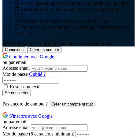
Alertes personnalisées
Dividendes & variations de cours
Portefeuilles illimités
Suivez tous vos comptes titres &
PEA
Watchlist & favoris
Gardez vos actions à l'œil
Calendrier de dividendes
Vos prochains versements en un
coup d'œil
100 % gratuit · sans carte bancaire · sans engagement
Connexion
Créer un compte
Continuer avec Google
ou par email
Adresse email
Mot de passe
Oublié ?
Rester connecté
Se connecter
Pas encore de compte ?
Créer un compte gratuit
S'inscrire avec Google
ou par email
Adresse email
Mot de passe
(6 caractères minimum)