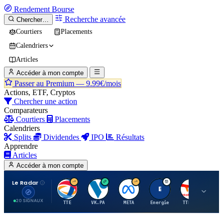
Rendement
Bourse
Recherche avancée
Chercher…
Courtiers
Placements
Calendriers
Articles
Accéder à mon compte
Passer au Premium —
9.99€/mois
Actions, ETF, Cryptos
Chercher une action
Comparateurs
Courtiers
Placements
Calendriers
Splits
Dividendes
IPO
Résultats
Apprendre
Articles
Accéder à mon compte
Le Radar
T
V
M
E
T
20 SIGNAUX
TTE
VK.PA
META
Energie
TTE.PA
RMS