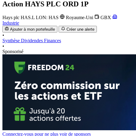
Action
HAYS PLC ORD 1P
Hays plc
HAS.L
LON: HAS
Royaume-Uni
GBX
Industrie
Ajouter à mon portefeuille
Créer une alerte
•
Synthèse
Dividendes
Finances
•
Sponsorisé
Connectez-vous pour ne plus voir de sponsors