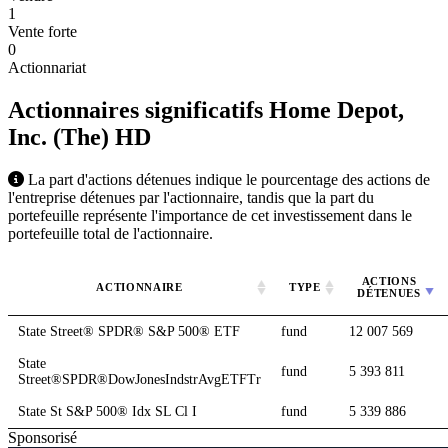
1
Vente forte
0
Actionnariat
Actionnaires significatifs Home Depot,
Inc. (The)
HD
La part d'actions détenues indique le pourcentage des actions de
l'entreprise détenues par l'actionnaire, tandis que la part du
portefeuille représente l'importance de cet investissement dans le
portefeuille total de l'actionnaire.
ACTIONS
ACTIONNAIRE
TYPE
DÉTENUES
State Street® SPDR® S&P 500® ETF
fund
12 007 569
State
fund
5 393 811
Street®SPDR®DowJonesIndstrAvgETFTr
State St S&P 500® Idx SL Cl I
fund
5 339 886
Sponsorisé