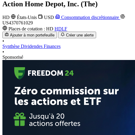
Action
Home Depot, Inc. (The)
HD
États-Unis
USD
Consommation discrétionnaire
US4370761029
Places de cotation :
HD
HDI.F
Ajouter à mon portefeuille
Créer une alerte
•
Synthèse
Dividendes
Finances
•
Sponsorisé