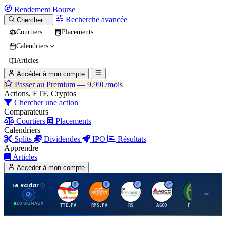
Rendement
Bourse
Recherche avancée
Chercher…
Courtiers
Placements
Calendriers
Articles
Accéder à mon compte
Passer au Premium —
9.99€/mois
Actions, ETF, Cryptos
Chercher une action
Comparateurs
Courtiers
Placements
Calendriers
Splits
Dividendes
IPO
Résultats
Apprendre
Articles
Accéder à mon compte
Le Radar
T
H
R
A
F
20 SIGNAUX
TTE.PA
RMS.PA
RS
AGCO
FCFS
MC