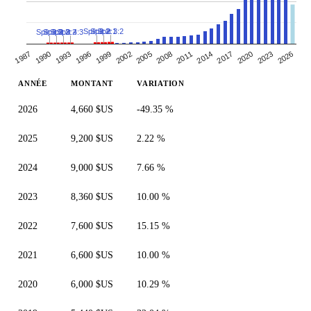
Split 3:2
Split 2:1
Split 3:2
Split 4:3
Split 3:2
Split 3:2
Split 3:2
1999
2014
1993
2008
2023
1987
2002
2017
1996
2011
2026
1990
2005
2020
ANNÉE
MONTANT
VARIATION
2026
4,660 $US
-49.35 %
2025
9,200 $US
2.22 %
2024
9,000 $US
7.66 %
2023
8,360 $US
10.00 %
2022
7,600 $US
15.15 %
2021
6,600 $US
10.00 %
2020
6,000 $US
10.29 %