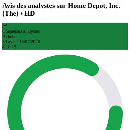
Avis des analystes sur Home Depot, Inc.
(The)
• HD
Consensus analystes
Acheter
39 avis · 15/07/2026
4.18
/ 5