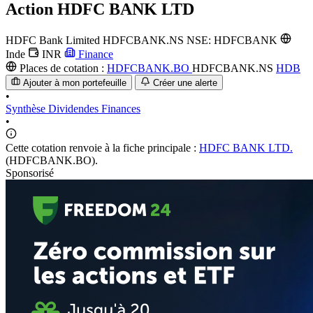
Action
HDFC BANK LTD
HDFC Bank Limited
HDFCBANK.NS
NSE: HDFCBANK
Inde
INR
Finance
Places de cotation :
HDFCBANK.BO
HDFCBANK.NS
HDB
Ajouter à mon portefeuille
Créer une alerte
•
Synthèse
Dividendes
Finances
•
Cette cotation renvoie à la fiche principale :
HDFC BANK LTD.
(HDFCBANK.BO).
Sponsorisé