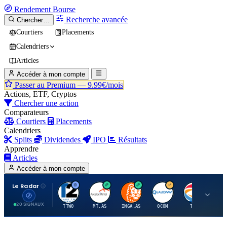
Rendement
Bourse
Recherche avancée
Chercher…
Courtiers
Placements
Calendriers
Articles
Accéder à mon compte
Passer au Premium —
9.99€/mois
Actions, ETF, Cryptos
Chercher une action
Comparateurs
Courtiers
Placements
Calendriers
Splits
Dividendes
IPO
Résultats
Apprendre
Articles
Accéder à mon compte
Le Radar
T
A
I
Q
T
20 SIGNAUX
TTWO
MT.AS
INGA.AS
QCOM
TTE
VK.