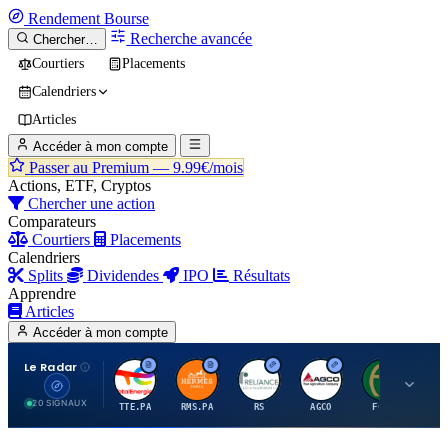
Rendement
Bourse
Recherche avancée
Chercher…
Courtiers
Placements
Calendriers
Articles
Accéder à mon compte
Passer au Premium —
9.99€/mois
Actions, ETF, Cryptos
Chercher une action
Comparateurs
Courtiers
Placements
Calendriers
Splits
Dividendes
IPO
Résultats
Apprendre
Articles
Accéder à mon compte
Le Radar
T
H
R
A
F
20 SIGNAUX
TTE.PA
RMS.PA
RS
AGCO
FCFS
MC