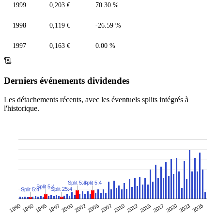
1999
0,203 €
70.30 %
1998
0,119 €
-26.59 %
1997
0,163 €
0.00 %
Derniers événements dividendes
Les détachements récents, avec les éventuels splits intégrés à
l'historique.
Split 5:4
Split 5:4
Split 5:4
Split 25:4
Split 5:4
1992
2015
2010
2005
2000
2023
1995
2017
1990
2012
2007
2002
2025
1997
2020