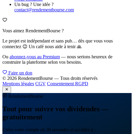
Un bug ? Une idée ?
contact@rendementbourse.com
Vous aimez RendementBourse ?
Le projet est indépendant et sans pub… dès que vous vous
connectez 😉 Un café nous aide à tenir 🙏
Ou
abonnez-vous au Premium
— nous serions heureux de
construire la plateforme selon vos besoins.
Faire un don
© 2026 RendementBourse — Tous droits réservés
Mentions légales
CGV
Consentement RGPD
Rendement
Bourse
Tout pour suivre vos dividendes —
gratuitement
Créez votre compte en 30 secondes et accédez à :