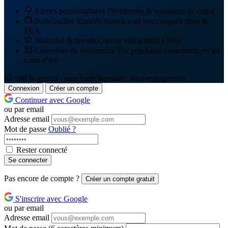
Alertes personnalisées
Dividendes & variations de cours
Portefeuilles illimités
Suivez tous vos comptes titres &
PEA
Watchlist & favoris
Gardez vos actions à l'œil
Calendrier de dividendes
Vos prochains versements en un
coup d'œil
100 % gratuit · sans carte bancaire · sans engagement
Connexion
Créer un compte
Continuer avec Google
ou par email
Adresse email
Mot de passe
Oublié ?
Rester connecté
Se connecter
Pas encore de compte ?
Créer un compte gratuit
S'inscrire avec Google
ou par email
Adresse email