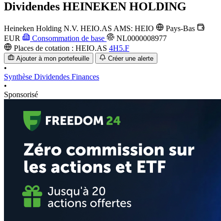
Dividendes
HEINEKEN HOLDING
Heineken Holding N.V.
HEIO.AS
AMS: HEIO
Pays-Bas
EUR
Consommation de base
NL0000008977
Places de cotation :
HEIO.AS
4H5.F
Ajouter à mon portefeuille
Créer une alerte
•
Synthèse
Dividendes
Finances
•
Sponsorisé