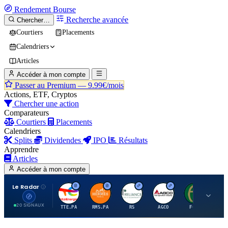
Rendement
Bourse
Recherche avancée
Chercher…
Courtiers
Placements
Calendriers
Articles
Accéder à mon compte
Passer au Premium —
9.99€/mois
Actions, ETF, Cryptos
Chercher une action
Comparateurs
Courtiers
Placements
Calendriers
Splits
Dividendes
IPO
Résultats
Apprendre
Articles
Accéder à mon compte
Le Radar
T
H
R
A
F
20 SIGNAUX
TTE.PA
RMS.PA
RS
AGCO
FCFS
MC