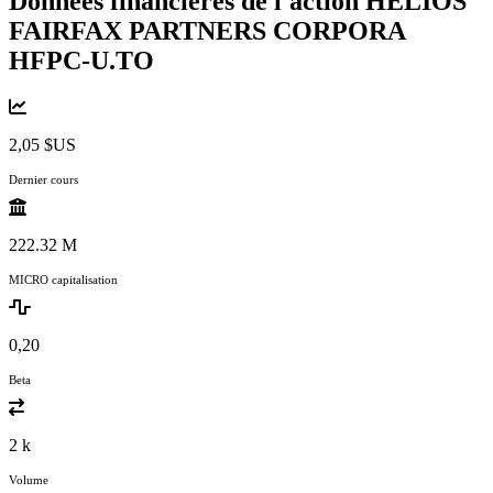
Données financières de l'action HELIOS
FAIRFAX PARTNERS CORPORA
HFPC-U.TO
2,05 $US
Dernier cours
222.32 M
MICRO capitalisation
0,20
Beta
2 k
Volume