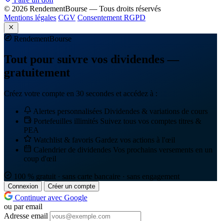
© 2026 RendementBourse — Tous droits réservés
Mentions légales
CGV
Consentement RGPD
Rendement
Bourse
Tout pour suivre vos dividendes —
gratuitement
Créez votre compte en 30 secondes et accédez à :
Alertes personnalisées
Dividendes & variations de cours
Portefeuilles illimités
Suivez tous vos comptes titres &
PEA
Watchlist & favoris
Gardez vos actions à l'œil
Calendrier de dividendes
Vos prochains versements en un
coup d'œil
100 % gratuit · sans carte bancaire · sans engagement
Connexion
Créer un compte
Continuer avec Google
ou par email
Adresse email