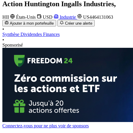
Action
Huntington Ingalls Industries,
HII
États-Unis
USD
Industrie
US4464131063
Ajouter à mon portefeuille
Créer une alerte
•
Synthèse
Dividendes
Finances
•
Sponsorisé
Connectez-vous pour ne plus voir de sponsors