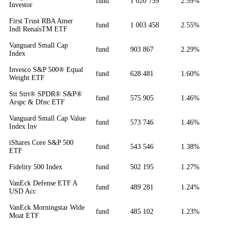
fund
1 020 759
2.59%
Investor
First Trust RBA Amer
fund
1 003 458
2.55%
Indl RenaisTM ETF
Vanguard Small Cap
fund
903 867
2.29%
Index
Invesco S&P 500® Equal
fund
628 481
1.60%
Weight ETF
Stt Strt® SPDR® S&P®
fund
575 905
1.46%
Arspc & Dfnc ETF
Vanguard Small Cap Value
fund
573 746
1.46%
Index Inv
iShares Core S&P 500
fund
543 546
1.38%
ETF
Fidelity 500 Index
fund
502 195
1.27%
VanEck Defense ETF A
fund
489 281
1.24%
USD Acc
VanEck Morningstar Wide
fund
485 102
1.23%
Moat ETF