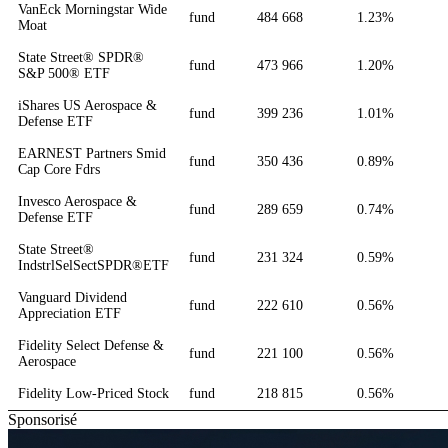
VanEck Morningstar Wide
fund
484 668
1.23%
Moat
State Street® SPDR®
fund
473 966
1.20%
S&P 500® ETF
iShares US Aerospace &
fund
399 236
1.01%
Defense ETF
EARNEST Partners Smid
fund
350 436
0.89%
Cap Core Fdrs
Invesco Aerospace &
fund
289 659
0.74%
Defense ETF
State Street®
fund
231 324
0.59%
IndstrlSelSectSPDR®ETF
Vanguard Dividend
fund
222 610
0.56%
Appreciation ETF
Fidelity Select Defense &
fund
221 100
0.56%
Aerospace
Fidelity Low-Priced Stock
fund
218 815
0.56%
Sponsorisé