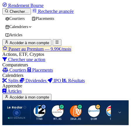
Rendement
Bourse
Recherche avancée
Chercher…
Courtiers
Placements
Calendriers
Articles
Accéder à mon compte
Passer au Premium —
9.99€/mois
Actions, ETF, Cryptos
Chercher une action
Comparateurs
Courtiers
Placements
Calendriers
Splits
Dividendes
IPO
Résultats
Apprendre
Articles
Accéder à mon compte
Le Radar
T
A
I
Q
T
20 SIGNAUX
TTWO
MT.AS
INGA.AS
QCOM
TTE
VK.