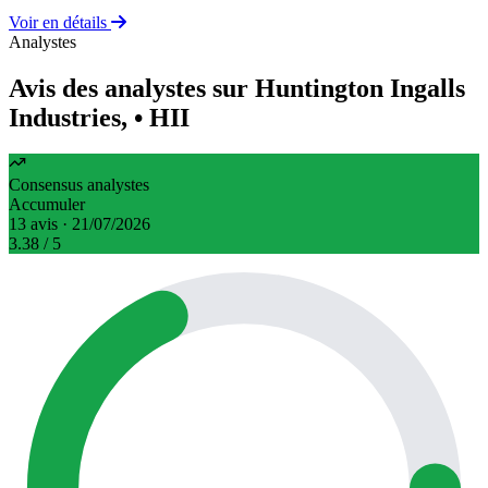
Voir en détails
Analystes
Avis des analystes sur Huntington Ingalls
Industries,
• HII
Consensus analystes
Accumuler
13 avis · 21/07/2026
3.38
/ 5