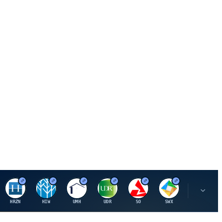
H
H
U
U
S
S
S
HRZN
HIW
UMH
UDR
SO
SWX
SIGI