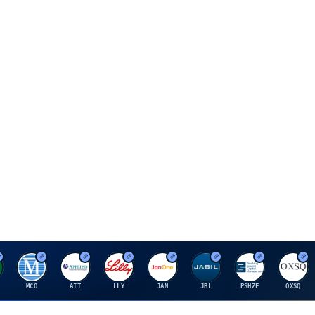
M
A
E
J
J
P
O
MCO
AIT
LLY
JAN
JBL
PSHZF
OXSQ