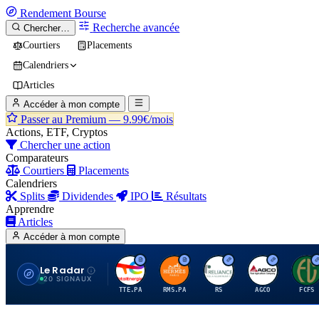
Rendement
Bourse
Recherche avancée
Chercher…
Courtiers
Placements
Calendriers
Articles
Accéder à mon compte
Passer au Premium —
9.99€/mois
Actions, ETF, Cryptos
Chercher une action
Comparateurs
Courtiers
Placements
Calendriers
Splits
Dividendes
IPO
Résultats
Apprendre
Articles
Accéder à mon compte
Le Radar
T
H
R
A
F
20 SIGNAUX
TTE.PA
RMS.PA
RS
AGCO
FCFS