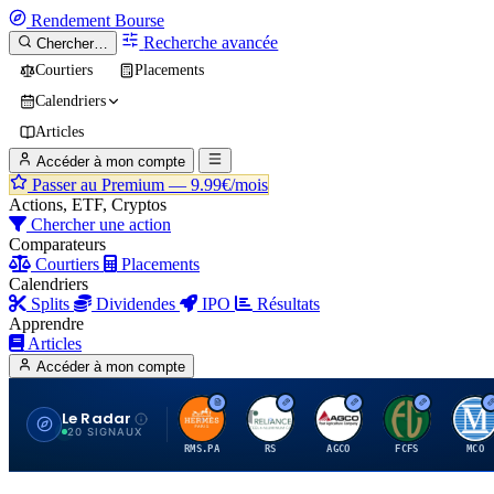
Rendement
Bourse
Recherche avancée
Chercher…
Courtiers
Placements
Calendriers
Articles
Accéder à mon compte
Passer au Premium —
9.99€/mois
Actions, ETF, Cryptos
Chercher une action
Comparateurs
Courtiers
Placements
Calendriers
Splits
Dividendes
IPO
Résultats
Apprendre
Articles
Accéder à mon compte
Le Radar
H
R
A
F
M
20 SIGNAUX
RMS.PA
RS
AGCO
FCFS
MCO