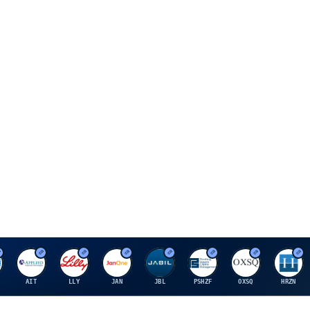
A
E
J
J
P
O
H
AIT
LLY
JAN
JBL
PSHZF
OXSQ
HRZN