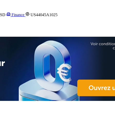
SD
Finance
US44045A1025