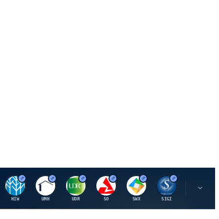
H
U
U
S
S
S
L
HIW
UMH
UDR
SO
SWX
SIGI
LNN