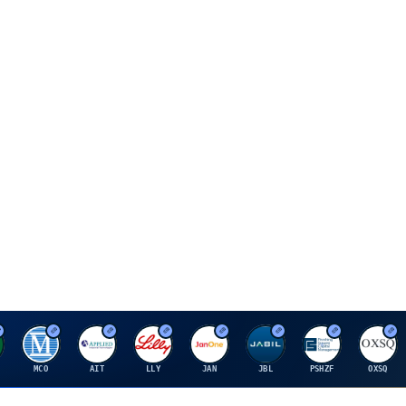
M
A
E
J
J
P
O
MCO
AIT
LLY
JAN
JBL
PSHZF
OXSQ