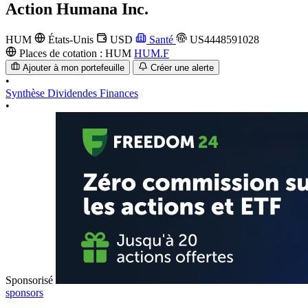
Action
Humana Inc.
HUM
États-Unis
USD
Santé
US4448591028
Places de cotation :
HUM
HUM.F
Ajouter à mon portefeuille
Créer une alerte
•
Synthèse
Dividendes
Finances
•
Sponsorisé
sponsors