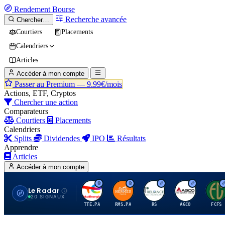
Rendement
Bourse
Recherche avancée
Chercher…
Courtiers
Placements
Calendriers
Articles
Accéder à mon compte
Passer au Premium —
9.99€/mois
Actions, ETF, Cryptos
Chercher une action
Comparateurs
Courtiers
Placements
Calendriers
Splits
Dividendes
IPO
Résultats
Apprendre
Articles
Accéder à mon compte
Le Radar
T
H
R
A
F
20 SIGNAUX
TTE.PA
RMS.PA
RS
AGCO
FCFS