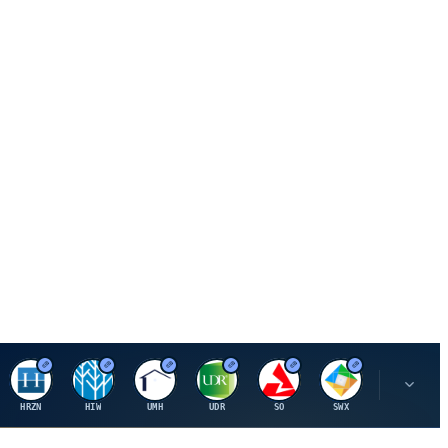
H
H
U
U
S
S
S
HRZN
HIW
UMH
UDR
SO
SWX
SIGI