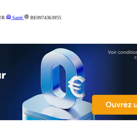
UR
Santé
BE0974363955