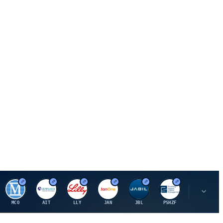
M
A
E
J
J
P
O
MCO
AIT
LLY
JAN
JBL
PSHZF
OXSQ