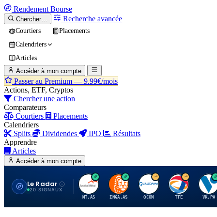
Rendement
Bourse
Recherche avancée
Chercher…
Courtiers
Placements
Calendriers
Articles
Accéder à mon compte
Passer au Premium —
9.99€/mois
Actions, ETF, Cryptos
Chercher une action
Comparateurs
Courtiers
Placements
Calendriers
Splits
Dividendes
IPO
Résultats
Apprendre
Articles
Accéder à mon compte
Le Radar
A
I
Q
T
V
20 SIGNAUX
MT.AS
INGA.AS
QCOM
TTE
VK.PA