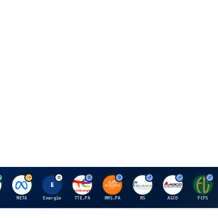
M
E
T
H
R
A
F
META
Energie
TTE.PA
RMS.PA
RS
AGCO
FCFS