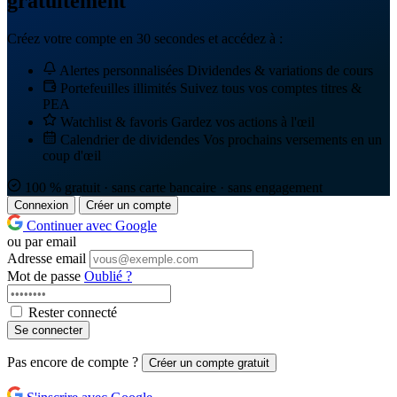
gratuitement
Créez votre compte en 30 secondes et accédez à :
Alertes personnalisées
Dividendes & variations de cours
Portefeuilles illimités
Suivez tous vos comptes titres &
PEA
Watchlist & favoris
Gardez vos actions à l'œil
Calendrier de dividendes
Vos prochains versements en un
coup d'œil
100 % gratuit · sans carte bancaire · sans engagement
Connexion
Créer un compte
Continuer avec Google
ou par email
Adresse email
Mot de passe
Oublié ?
Rester connecté
Se connecter
Pas encore de compte ?
Créer un compte gratuit