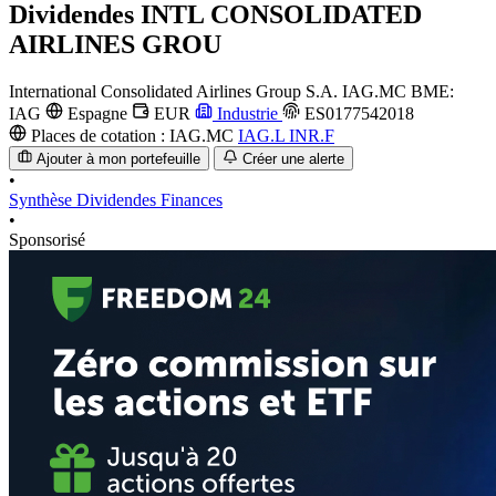
Dividendes
INTL CONSOLIDATED
AIRLINES GROU
International Consolidated Airlines Group S.A.
IAG.MC
BME:
IAG
Espagne
EUR
Industrie
ES0177542018
Places de cotation :
IAG.MC
IAG.L
INR.F
Ajouter à mon portefeuille
Créer une alerte
•
Synthèse
Dividendes
Finances
•
Sponsorisé