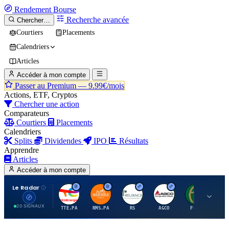
Rendement
Bourse
Recherche avancée
Chercher…
Courtiers
Placements
Calendriers
Articles
Accéder à mon compte
Passer au Premium —
9.99€/mois
Actions, ETF, Cryptos
Chercher une action
Comparateurs
Courtiers
Placements
Calendriers
Splits
Dividendes
IPO
Résultats
Apprendre
Articles
Accéder à mon compte
Le Radar
T
H
R
A
F
20 SIGNAUX
TTE.PA
RMS.PA
RS
AGCO
FCFS
MC