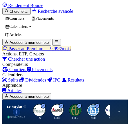
Rendement
Bourse
Recherche avancée
Chercher…
Courtiers
Placements
Calendriers
Articles
Accéder à mon compte
Passer au Premium —
9.99€/mois
Actions, ETF, Cryptos
Chercher une action
Comparateurs
Courtiers
Placements
Calendriers
Splits
Dividendes
IPO
Résultats
Apprendre
Articles
Accéder à mon compte
Le Radar
R
A
F
M
A
20 SIGNAUX
RS
AGCO
FCFS
MCO
AIT
LL