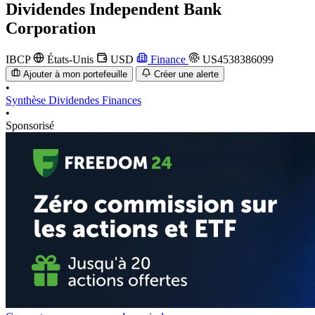
Dividendes
Independent Bank
Corporation
IBCP
États-Unis
USD
Finance
US4538386099
Ajouter à mon portefeuille
Créer une alerte
•
Synthèse
Dividendes
Finances
•
Sponsorisé