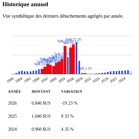
Historique annuel
Vue synthétique des derniers détachements agrégés par année.
Split 21:20
Split 11:10
Split 21:20
Split 21:20
Split 21:20
Split 21:20
Split 21:20
Split 21:20
Split 21:20
Split 21:20
Split 21:20
Split 1:10
2003
2024
1991
2012
2000
2021
1988
2009
1997
2018
1985
2006
1994
2015
ANNÉE
MONTANT
VARIATION
2026
0,840 $US
-19.23 %
2025
1,040 $US
8.33 %
2024
0,960 $US
4.35 %