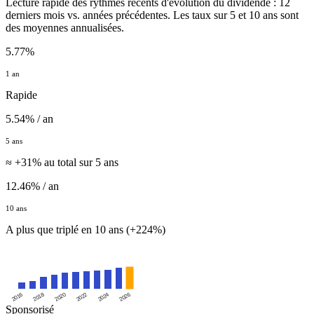
Lecture rapide des rythmes récents d'évolution du dividende : 12
derniers mois vs. années précédentes. Les taux sur 5 et 10 ans sont
des moyennes annualisées.
5.77%
1 an
Rapide
5.54% / an
5 ans
≈ +31% au total sur 5 ans
12.46% / an
10 ans
A plus que triplé en 10 ans (+224%)
2016
2020
2024
2018
2022
2026
Sponsorisé