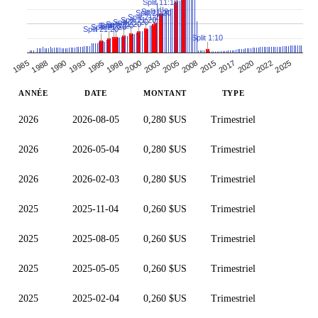
Split 11:10
Split 3:2
Split 21:20
Split 21:20
Split 21:20
Split 21:20
Split 21:20
Split 21:20
Split 3:2
Split 21:20
Split 21:20
Split 1:10
1990
2000
2015
2025
1993
2003
2017
1985
1995
2005
2020
1988
1998
2008
2022
ANNÉE
DATE
MONTANT
TYPE
2026
2026-08-05
0,280 $US
Trimestriel
2026
2026-05-04
0,280 $US
Trimestriel
2026
2026-02-03
0,280 $US
Trimestriel
2025
2025-11-04
0,260 $US
Trimestriel
2025
2025-08-05
0,260 $US
Trimestriel
2025
2025-05-05
0,260 $US
Trimestriel
2025
2025-02-04
0,260 $US
Trimestriel