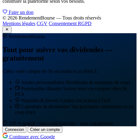
construire la plateforme selon vos besoins.
Faire un don
© 2026 RendementBourse — Tous droits réservés
Mentions légales
CGV
Consentement RGPD
Rendement
Bourse
Tout pour suivre vos dividendes —
gratuitement
Créez votre compte en 30 secondes et accédez à :
Alertes personnalisées
Dividendes & variations de cours
Portefeuilles illimités
Suivez tous vos comptes titres &
PEA
Watchlist & favoris
Gardez vos actions à l'œil
Calendrier de dividendes
Vos prochains versements en un
coup d'œil
100 % gratuit · sans carte bancaire · sans engagement
Connexion
Créer un compte
Continuer avec Google